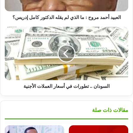
يقله
الدكتور
كامل
العبيد أحمد مروح : ما الذي لم يقله الدكتور كامل إدريس؟
إدريس؟
السودان
..
تطورات
في
أسعار
العملات
الأجنية
السودان .. تطورات في أسعار العملات الأجنية
مقالات ذات صلة