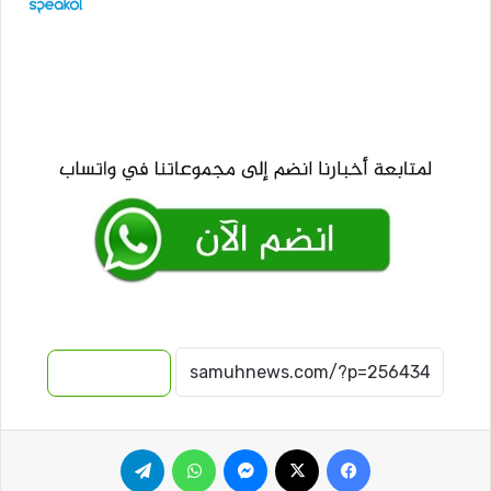
نسخ الرابط
فيسبوك
‫X
ماسنجر
واتساب
تيلقرام