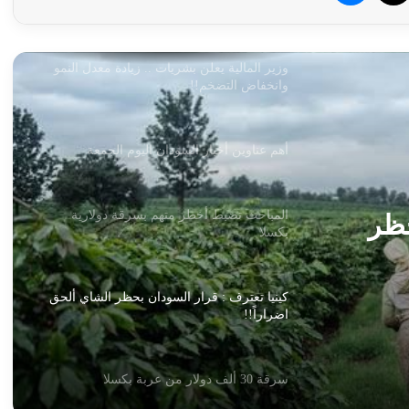
شؤون الأحزاب السياسية
وزير المالية يعلن بشريات .. زيادة معدل النمو
وانخفاض التضخم!!
أهم عناوين أخبار السودان اليوم الجمعة
المباحث تضبط أخطر متهم بسرقة دولارية
حظر
بكسلا
كينيا تعترف : قرار السودان بحظر الشاي ألحق
اضراراً!!
سرقة 30 ألف دولار من عربة بكسلا