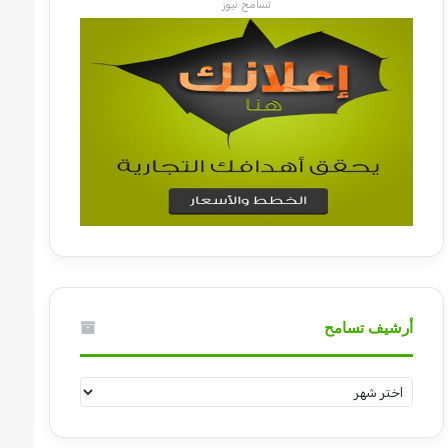
تسامح نيوز
أرشيف تسامح
أرشيف
تسامح