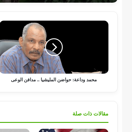
محمد
وداعة:
حواضن
المليشيا
..
مدافن
الوعى
محمد وداعة: حواضن المليشيا .. مدافن الوعى
مقالات ذات صلة