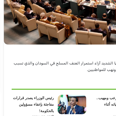
إعتداء
على
ناشطة
بحزب
المؤتمر
السوداني
 الشديد آزاء استمرار العنف المسلح في السودان والذي تسبب
بيوغندا..
2026-04-07
تفاصيل
نهب للمواطنيين.
يكتب: مشاكل
إعتداء على ناشطة بحزب المؤتمر
مثيرة
يرات) مرتقبة..
السوداني بيوغندا.. تفاصيل مثيرة
عب ومهيب..
رئيس الوزراء يصدر قرارات
ته أثناء
مفاجئة بإعفاء مسؤولين
بالحكومة!