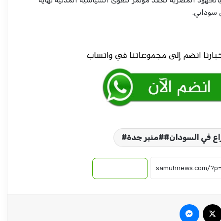
جهود المصرية لعقد مؤتمر للقوى السياسية المدنية نهاية
 سوداني.
وزير المالية يدعو للشفافية في الحسابات البنكية
بمنظمات الامم المتحدة العاملة بالخرطوم.
وزير مصري: لن نسمح ببناء سدود إثيوبية جديدة
على مجرى النيل
اع في السودان##منبر جدة#
نسخ الرابط
تفاصيل ما حدث بالحدود السودانية الإثيوبية
ومخاوف من تجدد القتال !
سبوك
‫X
ماسنجر
تفاصيل لقاء رئيس الوزراء ورئيس مجلس