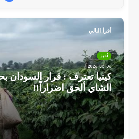
أقرأ التالي
أخبار
2026-08-06
كينيا تعترف : قرار السودان ب
الشاي ألحق اضراراً!!