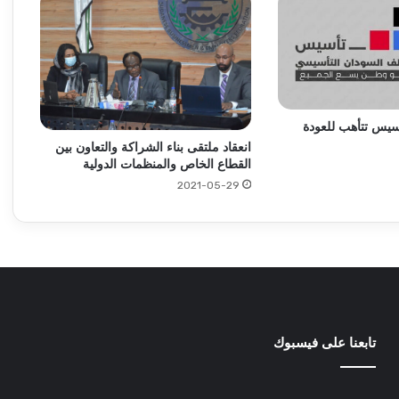
وزير المالية يعلن بشريات .. زيادة معدل النمو
وانخفاض التضخم!!
أهم عناوين أخبار السودان اليوم الجمعة
سيس تتأهب للعودة
انعقاد ملتقى بناء الشراكة والتعاون بين
القطاع الخاص والمنظمات الدولية
المباحث تضبط أخطر متهم بسرقة دولارية
2021-05-29
بكسلا
كينيا تعترف : قرار السودان بحظر الشاي ألحق
اضراراً!!
سرقة 30 ألف دولار من عربة بكسلا
تابعنا على فيسبوك