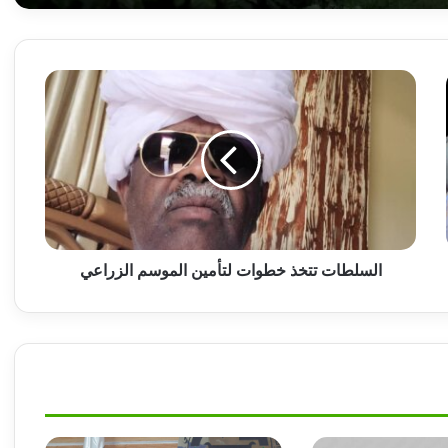
ترتيبات جديدة بالعودة الطوعية ودول تساهم في
البرنامج
السلطات
تتخذ
خطوات
وزير المالية يدعو للشفافية في الحسابات البنكية
لتأمين
بمنظمات الامم المتحدة العاملة بالخرطوم.
الموسم
الزراعي
وزير مصري: لن نسمح ببناء سدود إثيوبية جديدة
على مجرى النيل
السلطات تتخذ خطوات لتأمين الموسم الزراعي
تفاصيل ما حدث بالحدود السودانية الإثيوبية
ومخاوف من تجدد القتال !
تفاصيل لقاء رئيس الوزراء ورئيس مجلس
شؤون الأحزاب السياسية