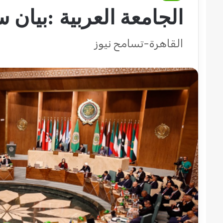
الجامعة العربية :بيان
القاهرة-تسامح نيوز