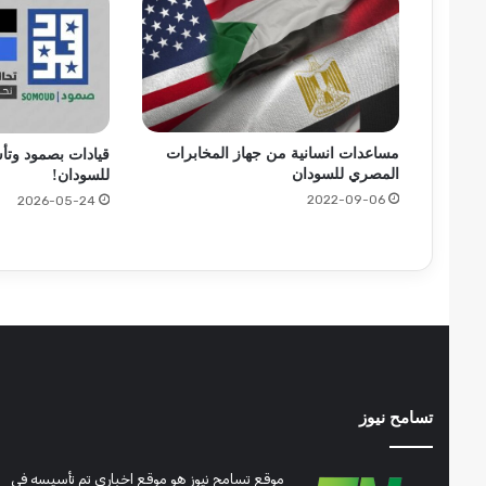
مساعدات انسانية من جهاز المخابرات
قيادات بصمود وتأ
المصري للسودان
للسودان!
2022-09-06
2026-05-24
تسامح نيوز
موقع تسامح نيوز هو موقع اخباري تم تأسيسه في