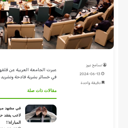
عبد
الماجد
عبد
الحميد
يكتب:
مشاكل
تسامح نيوز
عبرت الجامعة العربية عن قلقها
الكهرباء..
2024-06-13
2026-08-03
20
(تحقيقات
في خسائر بشرية فادحة وتشريد و
عم السريع قطاع ولاية شرق
عبد الماجد عبد الحميد 
وتغييرات)
دقيقة واحدة
ؤمن موسم الحصاد
الكهرباء.. (تحقيقات وتغي
مرتقبة..
مقالات ذات صلة
في مشهد مر
لاعب يفقد حيا
المباراة!!