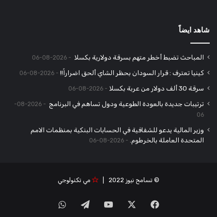
شاهد ايضاً
المباحث تضبط أخطر متهم بسرقة دولارية بكسلا
2026-08-06
كينيا تعترف : قرار السودان بحظر الشاي ألحق اضراراً!!
2026-08-06
سرقة 30 ألف دولار من عربة بكسلا
2026-08-06
ترتيبات جديدة بالعودة الطوعية ودول تساهم في البرنامج
2026-08-
06
وزير المالية يدعو للشفافية في الحسابات البنكية بمنظمات الامم
المتحدة العاملة بالخرطوم.
2026-08-06
© تسامح نيوز 2022 |
مي تكنولوجي
‫X
فيسبوك
‫YouTube
تيلقرام
واتساب