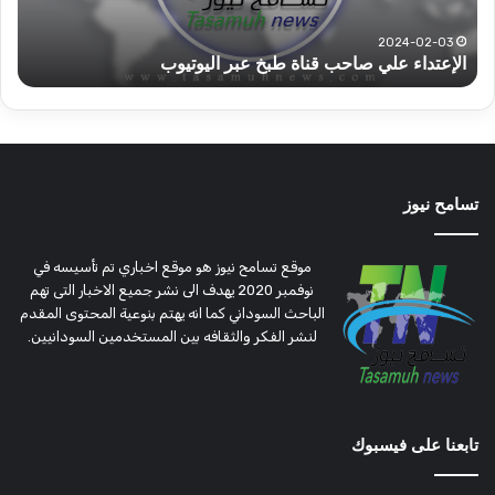
تؤمن
(تح
2022-12-08
قوات الدعم السريع قطاع ولاية شرق دارفور تؤمن موسم
ع
موسم
وتغ
الحصاد
و
الحصاد
مرتق
تسامح نيوز
موقع تسامح نيوز هو موقع اخباري تم تأسيسه في
نوفمبر 2020 يهدف الى نشر جميع الاخبار التى تهم
الباحث السوداني كما انه يهتم بنوعية المحتوى المقدم
لنشر الفكر والثقافه بين المستخدمين السودانيين.
تابعنا على فيسبوك