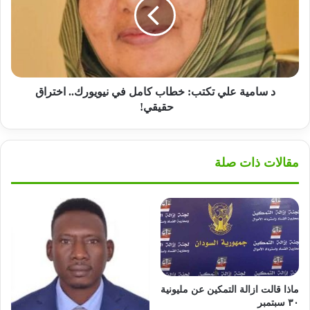
تكتب:
خطاب
كامل
في
نيويورك..
اختراق
حقيقي!
د سامية علي تكتب: خطاب كامل في نيويورك.. اختراق
حقيقي!
مقالات ذات صلة
ماذا قالت ازالة التمكين عن مليونية
٣٠ سبتمبر