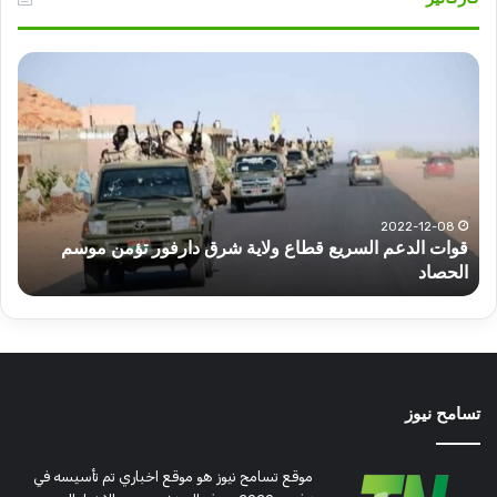
قوات
عبد
الدعم
الم
السريع
عبد
قطاع
الح
ولاية
يكت
شرق
مشا
دارفور
الكه
تؤمن
(تح
2022-12-08
قوات الدعم السريع قطاع ولاية شرق دارفور تؤمن موسم
ع
موسم
وتغ
الحصاد
و
الحصاد
مرتق
تسامح نيوز
موقع تسامح نيوز هو موقع اخباري تم تأسيسه في