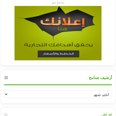
تسامح نيوز
أرشيف تسامح
أرشيف
تسامح
كاركاتير