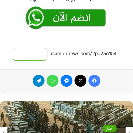
نسخ الرابط
فيسبوك
‫X
ماسنجر
واتساب
تيلقرام
أخبار