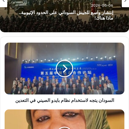
2026-08-06
إنتشار واسع للجيش السوداني على الحدود الإثيوبية..
ماذا هناك!
السودان
يتجه
لاستخدام
نظام
بايدو
الصيني
في
التعدين
السودان يتجه لاستخدام نظام بايدو الصيني في التعدين
د
سامية
علي