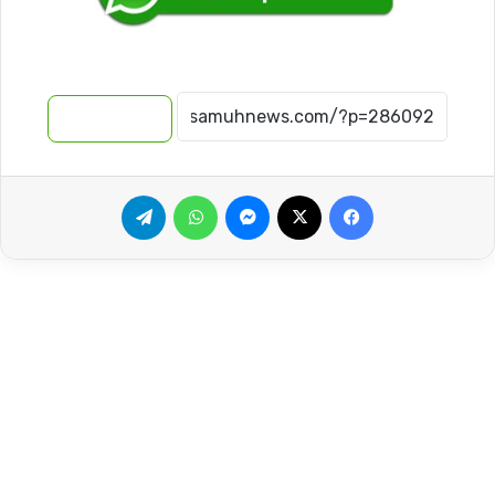
نسخ الرابط
فيسبوك
‫X
ماسنجر
واتساب
تيلقرام