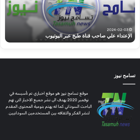
ولاية
يكت
شرق
مشا
دارفور
الكه
تؤمن
(تح
2022-12-08
قوات الدعم السريع قطاع ولاية شرق دارفور تؤمن موسم
ع
موسم
وتغ
الحصاد
و
الحصاد
مرتق
تسامح نيوز
موقع تسامح نيوز هو موقع اخباري تم تأسيسه في
نوفمبر 2020 يهدف الى نشر جميع الاخبار التى تهم
الباحث السوداني كما انه يهتم بنوعية المحتوى المقدم
لنشر الفكر والثقافه بين المستخدمين السودانيين.