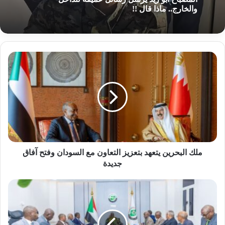
2026-08-08
ناد مصري يكسب خدمات نجم منتخب السودان
المصباح ابو زيد يرسل رسائل عميقة للداخل
ملك
والخارج.. ماذا قال !!
البحرين
يتعهد
بتعزيز
التعاون
مع
السودان
وفتح
آفاق
جديدة
ملك البحرين يتعهد بتعزيز التعاون مع السودان وفتح آفاق
جديدة
البنك
الزراعي
يجيز
زيادة