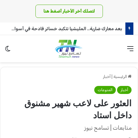
لتصلك أخر الأخبار أضغط هنا
بعد معارك ضارية.. المليشيا تتكبد خسائر فادحة في أسوار بئر سليبة بغرب دافور
القائمة
الو
الرئيسية
|
أخبار
أخبار
المنوعات
العثور على لاعب شهير مشنوق
داخل استاد
متابعات | تسامح نيوز