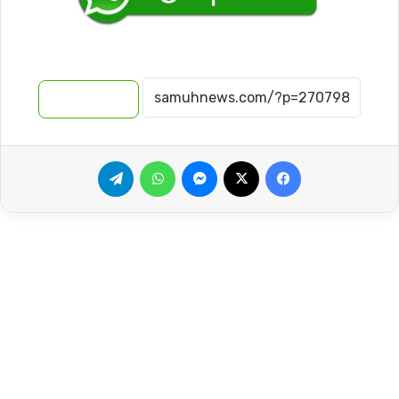
نسخ الرابط
فيسبوك
‫X
ماسنجر
واتساب
تيلقرام