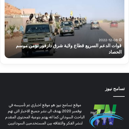
الدعم
الم
السريع
عبد
قطاع
الح
ولاية
يكت
شرق
مشا
دارفور
الكه
تؤمن
(تح
2022-12-08
قوات الدعم السريع قطاع ولاية شرق دارفور تؤمن موسم
ع
موسم
وتغ
الحصاد
و
الحصاد
مرتق
تسامح نيوز
موقع تسامح نيوز هو موقع اخباري تم تأسيسه في
نوفمبر 2020 يهدف الى نشر جميع الاخبار التى تهم
الباحث السوداني كما انه يهتم بنوعية المحتوى المقدم
لنشر الفكر والثقافه بين المستخدمين السودانيين.