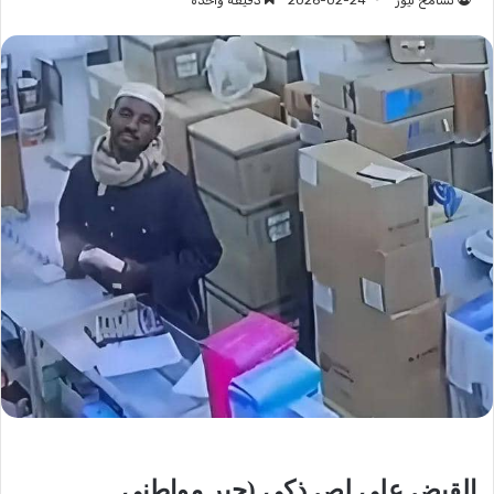
تسامح نيوز
2026-02-24
دقيقة واحدة
القبض على لص ذكي (حير مواطني