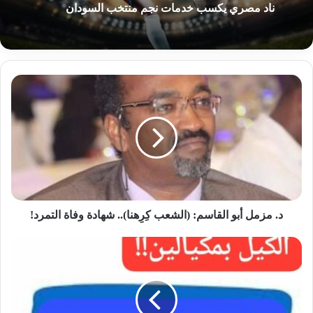
ناد مصري يكسب خدمات نجم منتخب السودان
د.
مزمل
أبو
القاسم:
(الشعب
كِرِهنا)..
شهادة
وفاة
التمرد!
د. مزمل أبو القاسم: (الشعب كِرِهنا).. شهادة وفاة التمرد!
لماذا
الكيل
بمكيالين
في
إحالة