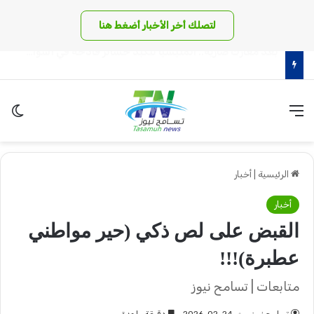
لتصلك أخر الأخبار أضغط هنا
قوات الاطورو تسيطر على كامل كاودا .. حركة الحلو في مهب الريح!
القائمة
الو
الرئيسية
|
أخبار
أخبار
القبض على لص ذكي (حير مواطني
عطبرة)!!!
متابعات | تسامح نيوز