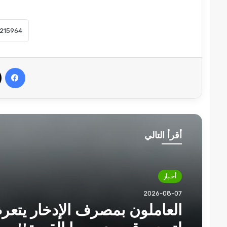
في
أقرأ التالي
أخبار
2026-08-07
العاملون بمصرف الإدخار يتع