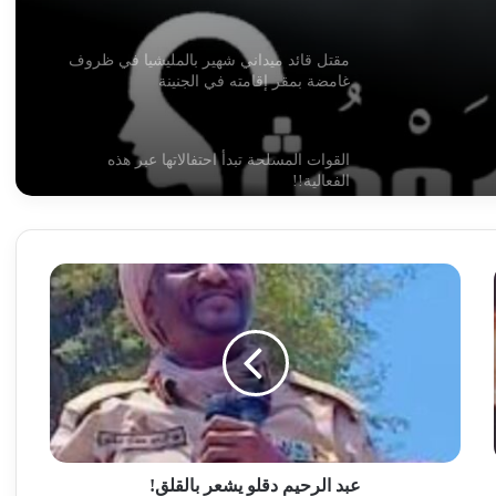
مقتل قائد ميداني شهير بالمليشيا في ظروف
غامضة بمقر إقامته في الجنينة
القوات المسلحة تبدأ احتفالاتها عبر هذه
الفعالية!!
شركة الموارد المعدنية تعلن بشريات !!
عبد
الرحيم
دقلو
أسامة وأبو عمامة.. أسرار الصفقة المجهضة
يشعر
في شهرها التاسع!!
بالقلق!
مسيرات وقصف تستهدف مدينة الدلنج
عبد الرحيم دقلو يشعر بالقلق!