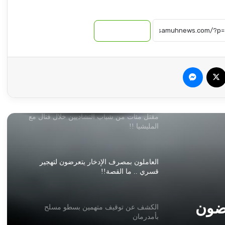
روايات مذهلة.. كيف يتم تغيير هوية الذهب
نسخ الرابط
المهرب من السودان إلى الإمارات!!
سبوك
‫X
ماسنجر
توقيع اتفاقية دفاع مشترك بين تركيا وباكستان
والمملكة العربية السعودية
مقتل مئات من شباب التشاديين خلال قتال مع
المليشيا !!
العاملون بمصرف الإدخار يتعرضون لتهجير
قسري .. ما القصة!!
رضون
الكشف عن توقيف متهمين بسطو مسلح
بأمدرمان