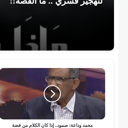
لتهجير قسري .. ما القصة!!
محمد
وداعة:
صمود..
إذا
كان
الكلام
من
فضة
فالسكوت
من
محمد وداعة: صمود.. إذا كان الكلام من فضة