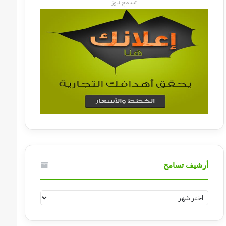
تسامح نيوز
أرشيف تسامح
أرشيف
تسامح