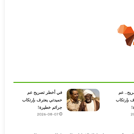
يح.. عم
في أخطر تصريح عم
ف بإرتكاب
حميدتي يعترف بإرتكاب
!
جرائم خطيرة!
2026-08-07
2