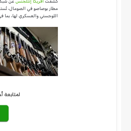
كشفت
آفريكا إنتلجنس
عن شبكة 
مطار بوصاصو في الصومال، تُست
اللوجستي والعسكري لها، بما في