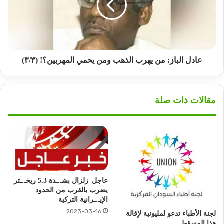
الذهب
ومن
يحمي
المهربين؟!
(٣/٣)
عادل الباز: من يهرب الذهب ومن يحمي المهربين؟! (٣/٣)
مقالات ذات صلة
عاجل| زلزال بشـ.ـدة 5.3 ريخـ.ـتر
يضرب بالقرب من الحدود
الإيـ.ـرانية التركية
2023-03-16
لجنة الأطباء تدعو لمليونية لإقالة
هذا المسؤول…