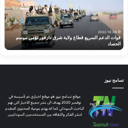
السريع
عبد
قطاع
الح
ولاية
يكت
شرق
مشا
دارفور
الكه
تؤمن
(تح
2022-12-08
قوات الدعم السريع قطاع ولاية شرق دارفور تؤمن موسم
ع
موسم
وتغ
الحصاد
و
الحصاد
مرتق
تسامح نيوز
موقع تسامح نيوز هو موقع اخباري تم تأسيسه في
نوفمبر 2020 يهدف الى نشر جميع الاخبار التى تهم
الباحث السوداني كما انه يهتم بنوعية المحتوى المقدم
لنشر الفكر والثقافه بين المستخدمين السودانيين.