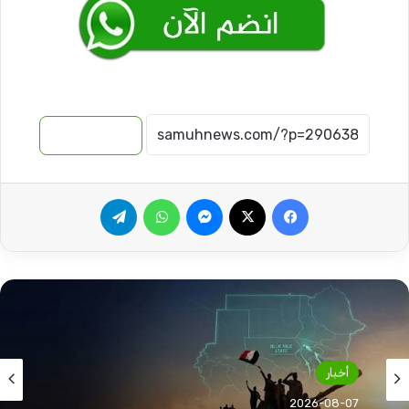
نسخ الرابط
فيسبوك
‫X
ماسنجر
واتساب
تيلقرام
أخبار
2026-08-07