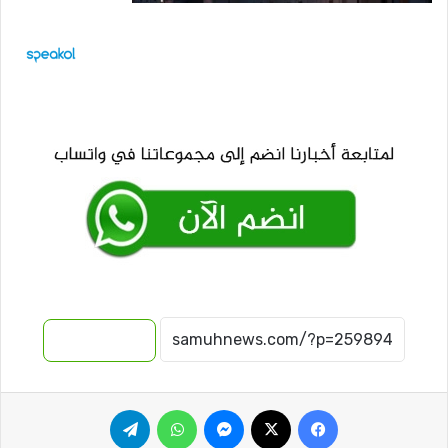
نسخ الرابط
فيسبوك
‫X
ماسنجر
واتساب
تيلقرام