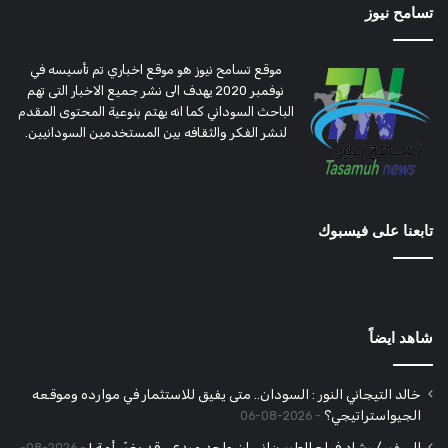
تسامح نيوز
موقع تسامح نيوز هو موقع اخباري تم تأسيسه في
نوفمبر 2020 يهدف الى نشر جميع الاخبار التى تهم
الباحث السوداني كما انه يهتم بنوعية المحتوى المقدم
لنشر الفكر والثقافه بين المستخدمين السودانيين.
تابعنا على فيسبوك
شاهد ايضاً
خالد التيجاني النور : السودان.. متى يفيق للاستثمار في موارده وموقعه
الجيواستراتيجي؟
2026-08-06
السفير/ رشاد فراج الطيب: إنسان واحد مبدع .. قد يغيّر أمة !
2026-08-