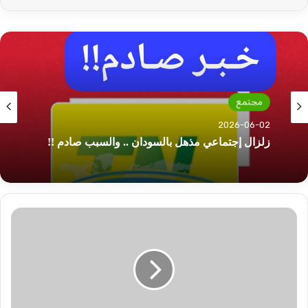
مجتمع
2026-06-02
زلزال إجتماعي مذهل بالسودان .. والسبب صادم !!
مجلس
الامن
يطالب
بوقف
حصار
الفاشر
وروسيا