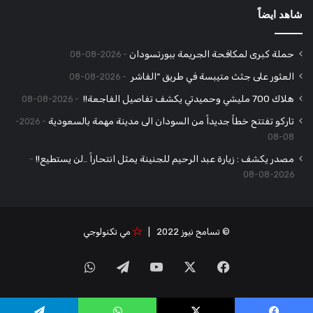
شاهد ايضاً
حملة كبرى لمكافحة الجريمة ببورتسودان
2026-08-08
العثور على جثث متيبسة في طريق “الفاشر
2026-08-08
هلاك 700 مليشي وحميدتي يكشف تفاصيل الفاجعة!!
2026-08-08
تاركو تفتتح خطاً جديداً من السودان الى مدينة مهمة بالسعودية
2026-
08-08
مصدر يكشف : زيارة عبد الرحيم للجنينة يمثل انتحاراً ..لن يستطيع!!
2026-08-08
© تسامح نيوز 2022 |
مي تكنولوجي
‫X
فيسبوك
‫YouTube
تيلقرام
واتساب