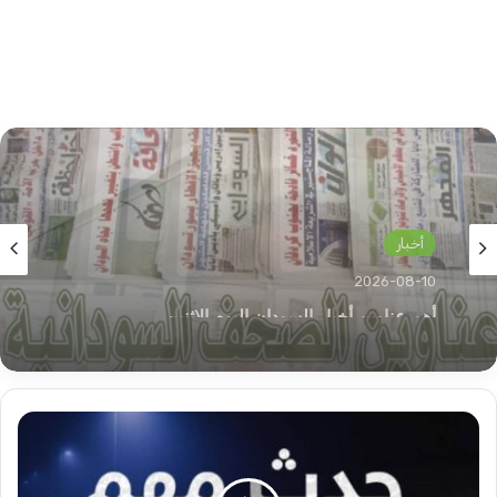
أخبار
2026-08-10
د. يوسف الكودة :إتفاقية جوبا وكوارث ما يحدث
حين غفلة!!
حدث
مهم
في
منطقة