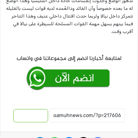
تدهور الوضع وحدوث إنقسامات حادة داخل المليشيا وهذا الوضع
له ما بعده خصوصاً وأن القائد ودالعُمده لديه قوات ليست بالقليله
تتمركز داخل نيالا ولربما حدث اقتتال داخلي عنيف وهذا التناحر
فيما بينهم يسهل مهمة القوات المسلحة للسيطرة على نيالا في
أقرب وقت.
نسخ الرابط
فيسبوك
‫X
ماسنجر
واتساب
تيلقرام