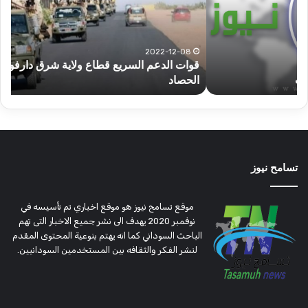
ولاية
يكت
شرق
مشا
دارفور
الكه
تؤمن
(تح
2022-12-08
قوات الدعم السريع قطاع ولاية شرق دارفور تؤمن موسم
ع
موسم
وتغ
الحصاد
و
الحصاد
مرتق
تسامح نيوز
موقع تسامح نيوز هو موقع اخباري تم تأسيسه في
نوفمبر 2020 يهدف الى نشر جميع الاخبار التى تهم
الباحث السوداني كما انه يهتم بنوعية المحتوى المقدم
لنشر الفكر والثقافه بين المستخدمين السودانيين.