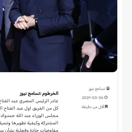
قوات
الدعم
السريع
قطاع
ولاية
شرق
دارفور
2022-12-08
تؤمن
قوات الدعم السريع قطا
موسم
تسامح نيوز
دارفور تؤمن موسم الحص
الحصاد
الخرطوم :تسامح نيوز
2021-03-06
غادر الرئيس المصري عبد الفتاح 
أقل من دقيقة
كل من الفريق اول عبد الفتاح ا
مجلس الوزراء عبد الله حمدوك و
المشتركة وكيفية تطويرها وتنمية
مفاوضات جادة وفعلية بشأن سد