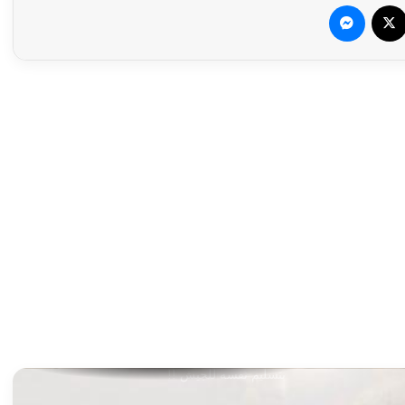
حركة مسلحة تعترض على إقالة وزير الأوقاف
سبوك
‫X
ماسنجر
اغتيال قائد المنتخب الأوغندي
ضبط كميات من الذهب المهرب بنهر النيل
السلاح لن يصنع حصانة وإتفاق جوبا لن ينشئ
دولة موازية!!
أسباب صادمة لاعتقال المليشيا رئيس إدارتها
المدنية
أحد الإدارات الأهلية ينصح عبد الرحيم دقلو
بتسليم نفسه للجيش !!