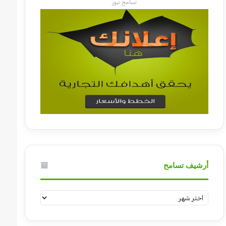
تسامح نيوز
أرشيف تسامح
أرشيف
تسامح