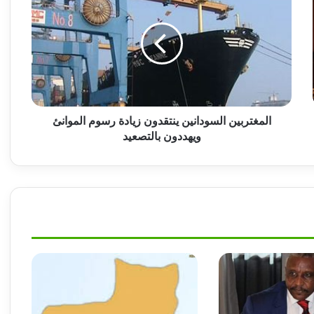
اغتيال قائد المنتخب الأوغندي
السودانين
ينتقدون
زيادة
رسوم
ضبط كميات من الذهب المهرب بنهر النيل
الموانئ
ويهددون
بالتصعيد
السلاح لن يصنع حصانة وإتفاق جوبا لن ينشئ
دولة موازية!!
المغتربين السودانين ينتقدون زيادة رسوم الموانئ
ويهددون بالتصعيد
أسباب صادمة لاعتقال المليشيا رئيس إدارتها
المدنية
أحد الإدارات الأهلية ينصح عبد الرحيم دقلو
بتسليم نفسه للجيش !!
بعد معارك ضارية.. المليشيا تتكبد خسائر فادحة
في أسوار بئر سليبة بغرب دافور