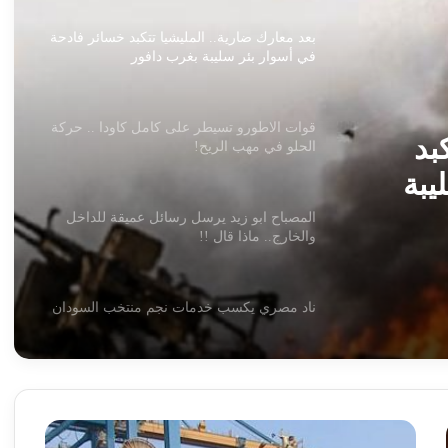
بعد معارك ضارية.. المليشيا تتكبد خسائر فادحة
في أسوار بئر سليبة بغرب دافور
قوات الاطورو تسيطر على كامل كاودا .. حركة
بد
الحلو في مهب الريح!
يبة
المصباح ابو زيد يرسل رسائل عميقة للداخل
والخارج.. ماذا قال !!
ناد مصري يكسب خدمات نجم منتخب السودان
حركة مسلحة تعترض على إقالة وزير الأوقاف
المغتربين