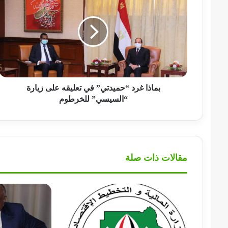
غرد
“حميدتي”
في
تعليقه
على
زيارة
“السيسي”
للخرطوم
بماذا غرد “حميدتي” في تعليقه على زيارة
“السيسي” للخرطوم
مقالات ذات صلة