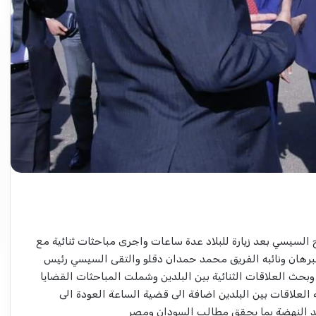
عبد
الماجد
عبد
الحميد
يكتب:
مشاكل
الكهرباء..
2026-08-03
(تحقيقات
ع ولاية شرق
عبد الماجد عبد الحميد يكتب: مشاكل
وتغييرات)
اد
الكهرباء.. (تحقيقات وتغييرات) مرتقبة..
مرتقبة..
السيسي بعد زيارة للبلاد عدة ساعات واجرى مباحثات ثنائية مع
لبرهان ونائبه الفريق محمد حمدان دقلو والتقى السيسي رئيس
بحث العلاقات الثنائية بين البلدين وشملت المباحثات القضايا
 العلاقات بين البلدين اضافة الى قضية الساعة العودة الى
 النهضة بما يحقق مطالب السودان ومصر