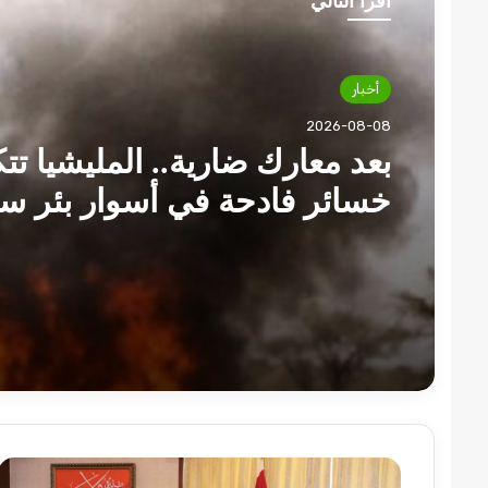
أقرأ التالي
أخبار
2026-08-08
بعد معارك ضارية.. المليشيا تتك
خسائر فادحة في أسوار بئر سل
بغرب دافور
بماذا