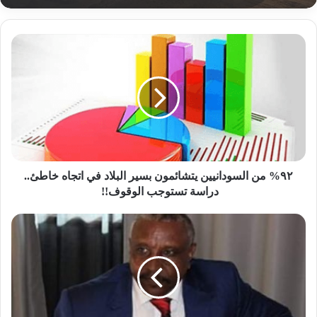
٩٢%
من
مقتل قائد ميداني شهير بالمليشيا في ظروف غامضة
السودانيين
بمقر إقامته في الجنينة
يتشائمون
بسير
البلاد
في
اتجاه
خاطئ..
دراسة
٩٢% من السودانيين يتشائمون بسير البلاد في اتجاه خاطئ..
تستوجب
دراسة تستوجب الوقوف!!
الوقوف!!
بعد
الاعلان
عن
التوقيع
على
الاتفاق
النهائي..