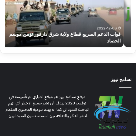
قطاع
الح
ولاية
يكت
شرق
مشا
دارفور
الكه
تؤمن
(تح
2022-12-08
قوات الدعم السريع قطاع ولاية شرق دارفور تؤمن موسم
ع
موسم
وتغ
الحصاد
و
الحصاد
مرتق
تسامح نيوز
موقع تسامح نيوز هو موقع اخباري تم تأسيسه في
نوفمبر 2020 يهدف الى نشر جميع الاخبار التى تهم
الباحث السوداني كما انه يهتم بنوعية المحتوى المقدم
لنشر الفكر والثقافه بين المستخدمين السودانيين.