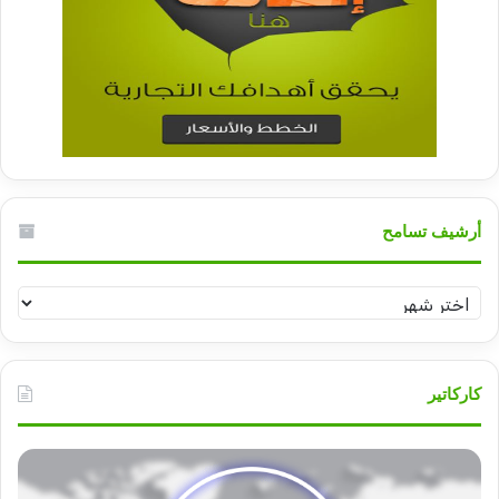
أرشيف تسامح
أرشيف
تسامح
كاركاتير
قوات
عبد
الدعم
الم