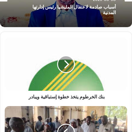
2026-08-08
2026-08-08
الكشف عن تفاهمات بين البرهان وقوى سياسية
حول حوار شامل بالسودان
أسباب صادمة لاعتقال المليشيا رئيس إدارتها
المدنية
بنك
الخرطوم
يتخذ
خطوة
إستباقية
ويبادر
بنك الخرطوم يتخذ خطوة إستباقية ويبادر
الكشف
عن
موعد
إستئناف