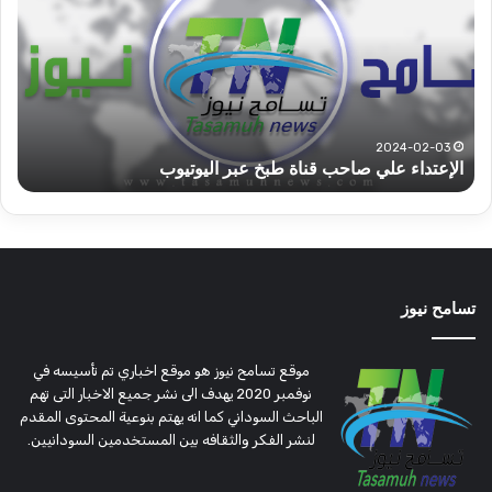
السريع
عبد
قطاع
الح
ولاية
يكت
شرق
مش
دارفور
الكه
تؤمن
(تح
2022-12-08
قوات الدعم السريع قطاع ولاية شرق دارفور تؤمن موسم
ع
موسم
وتغ
الحصاد
و
الحصاد
مرت
تسامح نيوز
موقع تسامح نيوز هو موقع اخباري تم تأسيسه في
نوفمبر 2020 يهدف الى نشر جميع الاخبار التى تهم
الباحث السوداني كما انه يهتم بنوعية المحتوى المقدم
لنشر الفكر والثقافه بين المستخدمين السودانيين.