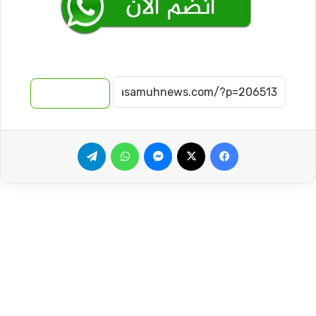
نسخ الرابط
فيسبوك
‫X
ماسنجر
واتساب
تيلقرام