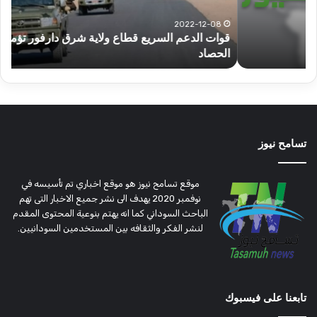
دارفور
الكه
تؤمن
(تح
2022-12-08
قوات الدعم السريع قطاع ولاية شرق دارفور تؤمن موسم
ع
موسم
وتغ
الحصاد
و
الحصاد
مرتق
تسامح نيوز
موقع تسامح نيوز هو موقع اخباري تم تأسيسه في
نوفمبر 2020 يهدف الى نشر جميع الاخبار التى تهم
الباحث السوداني كما انه يهتم بنوعية المحتوى المقدم
لنشر الفكر والثقافه بين المستخدمين السودانيين.
تابعنا على فيسبوك