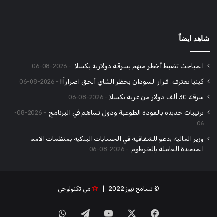
شاهد ايضاً
المباحث تضبط أخطر متهم بسرقة دولارية بكسلا
2026-08-06
كينيا تعترف : قرار السودان بحظر الشاي ألحق اضراراً!!
2026-08-06
سرقة 30 ألف دولار من عربة بكسلا
2026-08-06
ترتيبات جديدة بالعودة الطوعية ودول تساهم في البرنامج
2026-08-
06
وزير المالية يدعو للشفافية في الحسابات البنكية بمنظمات الامم
المتحدة العاملة بالخرطوم.
2026-08-06
© تسامح نيوز 2022 |
مي تكنولوجي
‫X
فيسبوك
‫YouTube
تيلقرام
واتساب