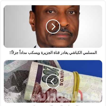
المسلمي
الكباشي
وزير مصري: لن نسمح ببناء سدود إثيوبية جديدة على
يغادر
مجرى النيل
قناة
الجزيرة
ويسكب
مداداً
جزلاً!!
المسلمي الكباشي يغادر قناة الجزيرة ويسكب مداداً جزلاً!!
السودان..
الجنيه
المصري
يتراجع!