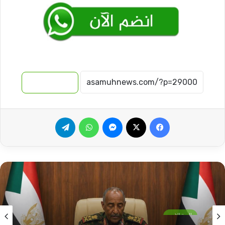
نسخ الرابط
فيسبوك
‫X
ماسنجر
واتساب
تيلقرام
المقالات