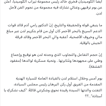
أيضاً الكوميديان فخري خالد رئيس مجموعة تيراب الكوميديا، أعلن
عن يوم ترفيهي وغنائي تشارك فيه مجموعة من نجوم الفن لأجل
لدن.
ما ينبغي قوله وللحقيقة والتاريخ، إنّ الدكتور رامي آدم قائد قوات
الدعم السريع بالبحر الأحمر كان أول من قام بتكريم لدن عبر مبلغ
مالي وخروف الأضحية، أعقبه والي البحر الأحمر وقائد فرقة
الجيش بالولاية.
إنّ حجم التفاعل والتجاوب الذي وجدته لدن هو توقيع وإجماع
وطني على مجهودها ومُثابرتها… وتحية عسكرية لوالدها (مفقود
الفشقة).
يوم أمس وخلال استلام لدن بالقيادة العامة للسيارة الهدية
المقدمة من الفريق أول ركن البرهان رئيس مجلس السيادة،
التفتت والدتها السيدة رفيدة نحوي وشكرتني قائلةً: “كيف نشكركِ يا
أستاذة”…؟؟