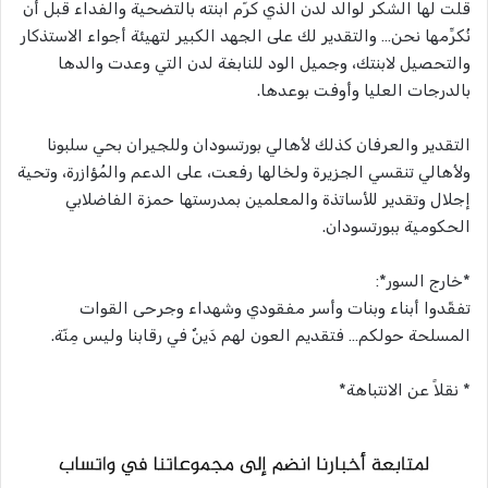
قلت لها الشكر لوالد لدن الذي كرّم ابنته بالتضحية والفداء قبل أن
نُكرِّمها نحن… والتقدير لك على الجهد الكبير لتهيئة أجواء الاستذكار
والتحصيل لابنتك، وجميل الود للنابغة لدن التي وعدت والدها
بالدرجات العليا وأوفت بوعدها.
التقدير والعرفان كذلك لأهالي بورتسودان وللجيران بحي سلبونا
ولأهالي تنقسي الجزيرة ولخالها رفعت، على الدعم والمُؤازرة، وتحية
إجلال وتقدير للأساتذة والمعلمين بمدرستها حمزة الفاضلابي
الحكومية ببورتسودان.
*خارج السور*:
تفقّدوا أبناء وبنات وأسر مفقودي وشهداء وجرحى القوات
المسلحة حولكم… فتقديم العون لهم دَينٌ في رقابنا وليس مِنّة.
* نقلاً عن الانتباهة*