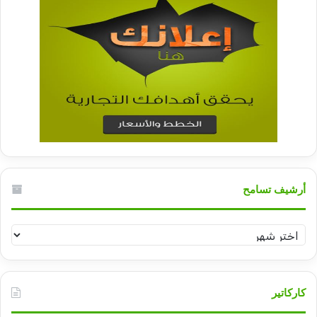
أرشيف تسامح
أرشيف
تسامح
كاركاتير