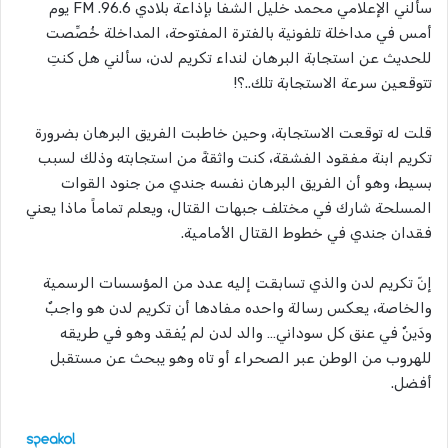
سألني الإعلامي محمد خليل الشفا بإذاعة بلادي 96.6. FM يوم
أمس في مداخلة تلفونية بالفترة المفتوحة، المداخلة خُصِّصت
للحديث عن استجابة البرهان لنداء تكريم لدن، سألني هل كنتِ
تتوقعين سرعة الاستجابة تلك..؟!
قلت له توقعت الاستجابة، وحين خاطبت الفريق البرهان بضرورة
تكريم ابنة مفقود الفشقة، كنت واثقةً من استجابته وذلك لسبب
بسيط، وهو أن الفريق البرهان نفسه جندي من جنود القوات
المسلحة شارك في مختلف جبهات القتال، ويعلم تماماً ماذا يعني
فقدان جندي في خطوط القتال الأمامية.
إنّ تكريم لدن والذي تسابقت إليه عدد من المؤسسات الرسمية
والخاصة، يعكس رسالة واحده مفادها أن تكريم لدن هو واجبٌ
ودَينٌ في عنق كل سوداني… والد لدن لم يُفقد وهو في طريقه
للهروب من الوطن عبر الصحراء أو تاه وهو يبحث عن مستقبل
أفضل.