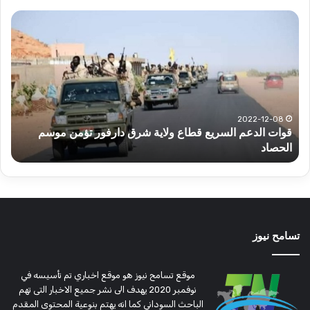
قوات
عبد
الدعم
الم
السريع
عبد
قطاع
الح
ولاية
يكت
شرق
مشا
دارفور
الكه
تؤمن
(تح
2022-12-08
قوات الدعم السريع قطاع ولاية شرق دارفور تؤمن موسم
ع
موسم
وتغ
الحصاد
و
الحصاد
مرتق
تسامح نيوز
موقع تسامح نيوز هو موقع اخباري تم تأسيسه في
نوفمبر 2020 يهدف الى نشر جميع الاخبار التى تهم
الباحث السوداني كما انه يهتم بنوعية المحتوى المقدم