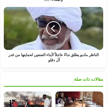
الناظر
مادبو
يطلق
نداءً
عاجلاً
لأبناء
الضعين
لحمايتها
من
غدر
الناظر مادبو يطلق نداءً عاجلاً لأبناء الضعين لحمايتها من غدر
آل
آل دقلو
دقلو
مقالات ذات صلة