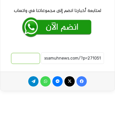
نسخ الرابط
فيسبوك
‫X
ماسنجر
واتساب
تيلقرام