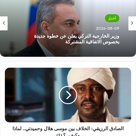
أخبار
2026-08-09
أخبار
مسؤول تركي يحسم أمر مشاركة مصر في إتفاقية
2026-08-09
مكة للدفاع المشترك
الصادق
وزير الخارجية التركي يعلن عن خطوة جديدة
الرزيقي:
بخصوص الاتفاقية المشتركة
الخلاف
بين
موسى
هلال
وحميدتي..
لماذا
وكيف..؟
(1)
الصادق الرزيقي: الخلاف بين موسى هلال وحميدتي.. لماذا
وكيف..؟ (1)