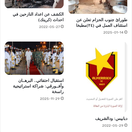
الكشف عن اعداد النازحين في
احداث (كرينك)
طورائ جنوب الحزام تعلن عن
استئناف العمل في (٢٤)مطبخا
2022-05-27
2025-01-14
استقبال احتفائي.. البرهــان
وأفــورقي: شراكة استراتيجية
راسخة
2025-11-29
دبابيس: ودالشريف
2022-05-29