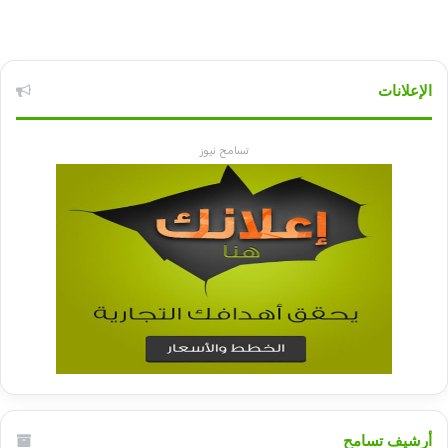
الإعلانات
تسامح نيوز
أرشيف تسامح