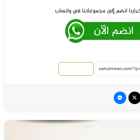
خدمة السودانيين
كاكا يضيق الخناق على المعارضة بسبب
السودان !!
ياخبر.. حميدتي يدير اجتماعاته من (البدروم) ..
ما القصة!!
نسخ الرابط
سيناتور أمريكي يطالب واشنطن بإتخاذ إجراءات
فورية لوقف الكارثة بالسودان !
سبوك
‫X
ماسنجر
حملة كبرى لمكافحة الجريمة ببورتسودان
الكشف عن تفاهمات بين البرهان وقوى سياسية
حول حوار شامل بالسودان