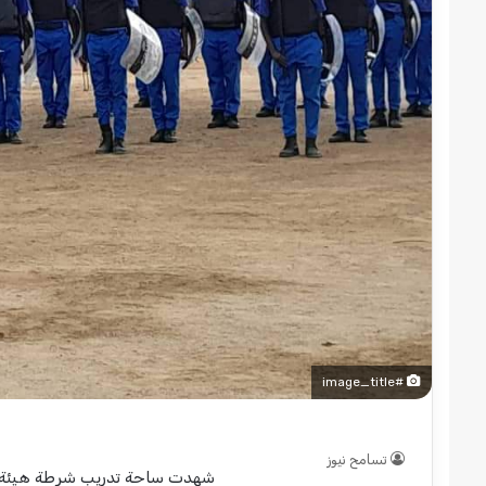
قوات
الدعم
السريع
قطاع
ولاية
شرق
دارفور
2022-12-08
تؤمن
قوات الدعم السريع قطا
موسم
دارفور تؤمن موسم الحص
الحصاد
#image_title
تسامح نيوز
شهدت ساحة تدريب شرطة هيئة ال