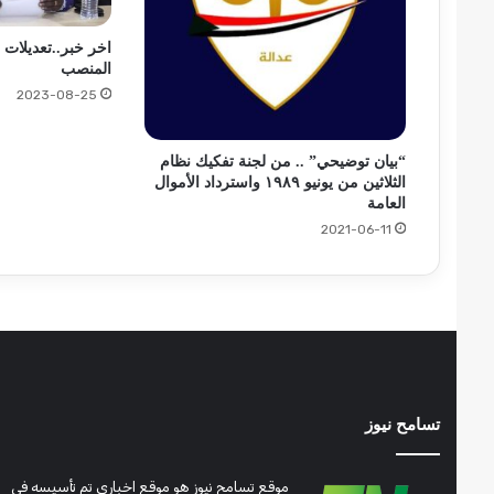
اخر خبر..تعديلات 
المنصب
2023-08-25
“بيان توضيحي” .. من لجنة تفكيك نظام
الثلاثين من يونيو ١٩٨٩ واسترداد الأموال
العامة
2021-06-11
تسامح نيوز
موقع تسامح نيوز هو موقع اخباري تم تأسيسه في