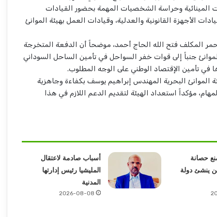
المينائية وحراسة الشخصيات المهمة بحضور القيادات
دات الأجهزة القانونية والعدلية، وقيادات العمل بهيئة الموانئ
حمر المكلف فتح الله الحاج أحمد، موضحاً أن الدفعة المتخرجة
لموانئ جنباً إلى قوات خفر السواحل في تأمين الساحل السوداني
ا في تأمين الإقتصاد الوطني على الوجه المطلوب.
ئة الموانئ البحرية المهندس إبراهيم يوسف بكفاءة وجاهزية
هام، مؤكداً استعداد الهيئة لتقديم الدعم اللازم في هذا
نع حصانة
أسباب صادمة لاعتقال
لن ينشئ دولة
المليشيا رئيس إدارتها
المدنية
2026-08-08
2
حاتم حسن : من القصيم إلى السودان.. تاركو
توسّع جسور الوطن وتكتب فصلاً جديداً في