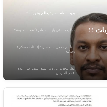
وزير الدولة بالمالية يطلق بشريات !!
يات !!
ماذا يحدث في بارا .. مصادر تكشف الحقيقة!!
د. ياسر محجوب الحسين : إتفاقات عسكرية
وجوكية
عقار يتحدث عن دور عميق لمصر في إعادة
إعمار السودان
حاتم حسن : من القصيم إلى السودان.. تاركو
توسّع جسور الوطن وتكتب فصلاً جديداً في
انخفاض
خدمة السودانيين
معدل