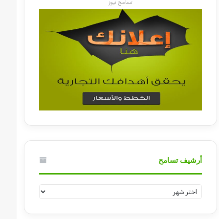
تسامح نيوز
أرشيف تسامح
أرشيف
تسامح