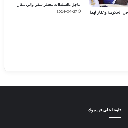
وزير الدولة بالمالية يطلق بشريات !!
عاجل..السلطات تحظر سفر والي مقال
2024-04-27
في الحكومة وعقار لهذا
ماذا يحدث في بارا .. مصادر تكشف الحقيقة!!
د. ياسر محجوب الحسين : إتفاقات عسكرية
وجوكية
عقار يتحدث عن دور عميق لمصر في إعادة
إعمار السودان
تابعنا على فيسبوك