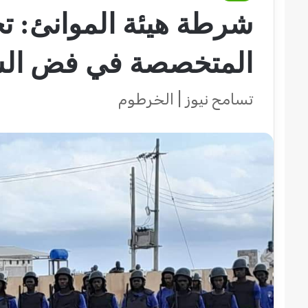
شرطة هيئة الموانئ: ت
المتخصصة في فض ال
تسامح نيوز | الخرطوم