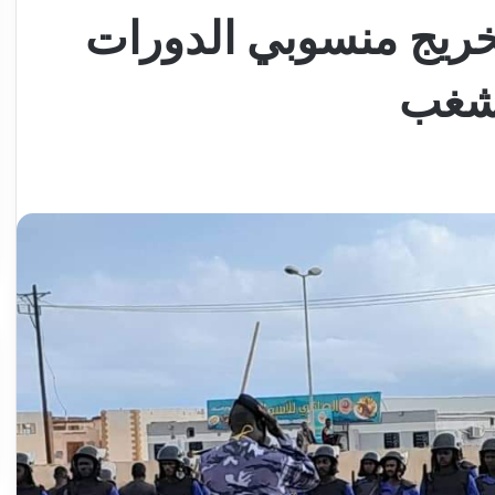
خريج منسوبي الدورات
شغب