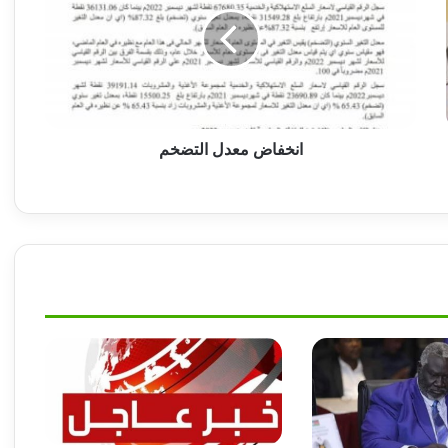
التضخم
كاكا يضيق الخناق على المعارضة بسبب
السودان !!
ياخبر.. حميدتي يدير اجتماعاته من (البدروم) ..
ما القصة!!
انخفاض معدل التضخم
سيناتور أمريكي يطالب واشنطن بإتخاذ إجراءات
فورية لوقف الكارثة بالسودان !
حملة كبرى لمكافحة الجريمة ببورتسودان
الكشف عن تفاهمات بين البرهان وقوى سياسية
حول حوار شامل بالسودان