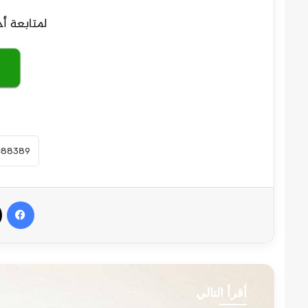
في
أقرأ التالي