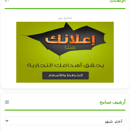
الإعلانات
تسامح نيوز
أرشيف تسامح
أرشيف
تسامح