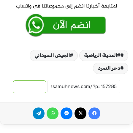
#المدينة الرياضية
الجيش السوداني
دحر التمرد
نسخ الرابط
فيسبوك
‫X
ماسنجر
واتساب
تيلقرام