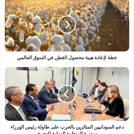
خطة
لإعادة
فاجعة.. أطفال يفقدون والدتهم بشكل مفاجئ
ويواجهون مصير قاتم!
هيبة
محصول
القطن
في
السوق
العالمي
خطة لإعادة هيبة محصول القطن في السوق العالمي
دعم
السودانيين
المتاثرين
بالحرب
على
طاولة
رئيس
الوزراء
ومديرة
المنظمة
دعم السودانيين المتاثرين بالحرب على طاولة رئيس الوزراء
الدولية
ومديرة المنظمة الدولية للهجرة