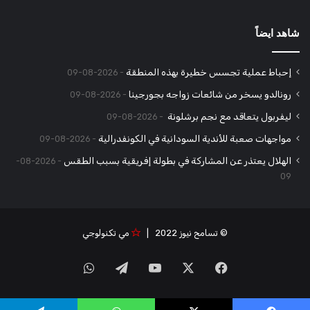
شاهد ايضاً
إحباط عملية تجسس خطيرة بهذه المنطقة
2026-08-09
رونالدو يسخر من شائعات زواجه بجورجينا
2026-08-09
ليفربول يتعاقد مع نجم برشلونة
2026-08-09
مواجهات صعبة للأندية السودانية في الكونفدرالية
2026-08-09
الهلال يعتذر عن المشاركة في بطولة إفريقية بسبب الطقس
2026-08-
09
© تسامح نيوز 2022 |
مي تكنولوجي
‫X
فيسبوك
‫YouTube
تيلقرام
واتساب