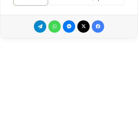
فيسبوك
‫X
ماسنجر
واتساب
تيلقرام