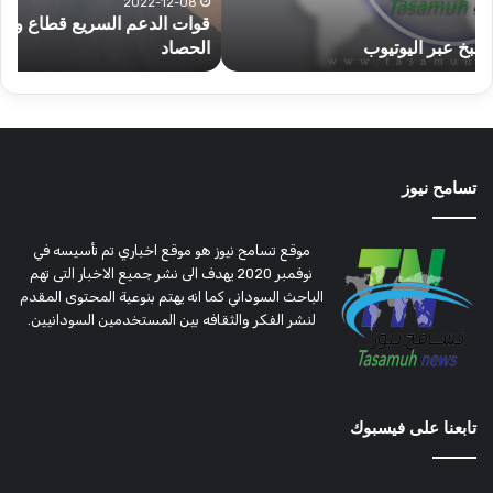
تؤمن
(تح
2022-12-08
قوات الدعم السريع قطاع ولاية شرق دارفور تؤمن موسم
ع
موسم
وتغ
الحصاد
و
الحصاد
مرتق
تسامح نيوز
موقع تسامح نيوز هو موقع اخباري تم تأسيسه في
نوفمبر 2020 يهدف الى نشر جميع الاخبار التى تهم
الباحث السوداني كما انه يهتم بنوعية المحتوى المقدم
لنشر الفكر والثقافه بين المستخدمين السودانيين.
تابعنا على فيسبوك