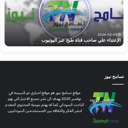
قطاع
الح
ولاية
يكت
شرق
مشا
دارفور
الكه
تؤمن
(تح
2022-12-08
قوات الدعم السريع قطاع ولاية شرق دارفور تؤمن موسم
ع
موسم
وتغ
الحصاد
و
الحصاد
مرتق
تسامح نيوز
موقع تسامح نيوز هو موقع اخباري تم تأسيسه في
نوفمبر 2020 يهدف الى نشر جميع الاخبار التى تهم
الباحث السوداني كما انه يهتم بنوعية المحتوى المقدم
لنشر الفكر والثقافه بين المستخدمين السودانيين.