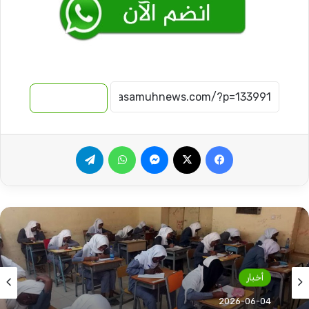
نسخ الرابط
فيسبوك
‫X
ماسنجر
واتساب
تيلقرام
مواضيع هامة
أخبار
2026-06-03