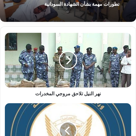
2026-06-04
بيان مهم من مجلس المهن الموسيقية
نهر
تطورات مهمة بشأن الشهادة السودانية
النيل
تلاحق
مروجي
المخدرات
نهر النيل تلاحق مروجي المخدرات
الخارجية
تنعي
سفيرًا
سودانيًا