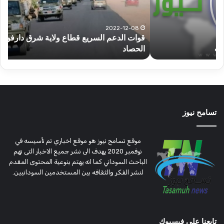
شرق
مشا
دارفور
الكه
تؤمن
(تح
2022-12-08
قوات الدعم السريع قطاع ولاية شرق دارفور تؤمن موسم
ع
موسم
وتغ
الحصاد
و
الحصاد
مرتق
تسامح نيوز
موقع تسامح نيوز هو موقع اخباري تم تأسيسه في
نوفمبر 2020 يهدف الى نشر جميع الاخبار التى تهم
الباحث السوداني كما انه يهتم بنوعية المحتوى المقدم
لنشر الفكر والثقافه بين المستخدمين السودانيين.
تابعنا على فيسبوك