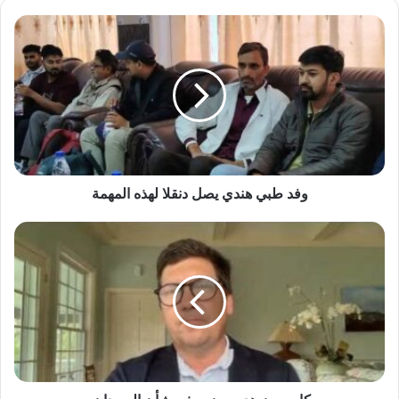
وفد
طبي
واجه عاصفة إنتقاد وإستهجان.. أسامه داؤود يغادر
للقاهرة!!
هندي
يصل
دنقلا
لهذه
المهمة
وفد طبي هندي يصل دنقلا لهذه المهمة
كاميرون
هديسون
يحذر
بشأن
السودان