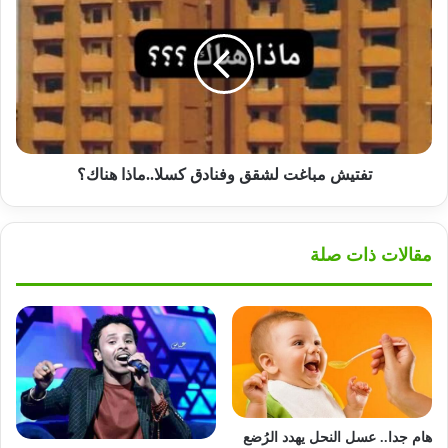
مباغت
لشقق
وفنادق
كسلا..ماذا
هناك؟
تفتيش مباغت لشقق وفنادق كسلا..ماذا هناك؟
مقالات ذات صلة
هام جدا.. عسل النحل يهدد الرُضع