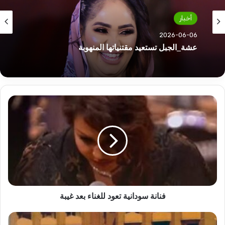
أخبار
2026-06-06
عشة_الجبل تستعيد مقتنياتها المنهوبة
فنانة
سودانية
تعود
للغناء
بعد
غيبة
فنانة سودانية تعود للغناء بعد غيبة
تفتيش