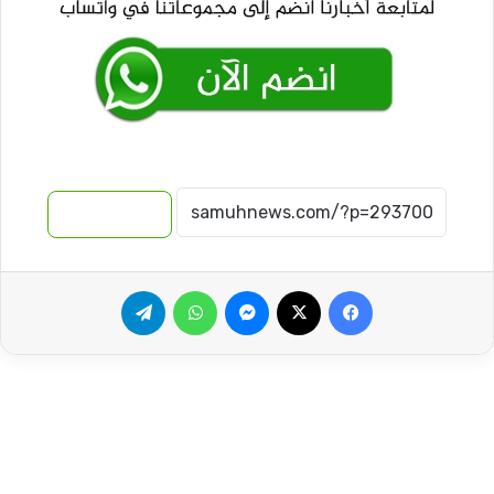
نسخ الرابط
فيسبوك
‫X
ماسنجر
واتساب
تيلقرام