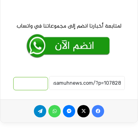
نسخ الرابط
فيسبوك
‫X
ماسنجر
واتساب
تيلقرام