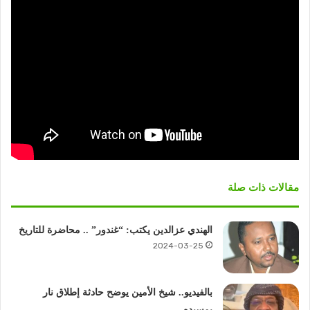
مقالات ذات صلة
الهندي عزالدين يكتب: “غندور” .. محاضرة للتاريخ
2024-03-25
بالفيديو.. شيخ الأمين يوضح حادثة إطلاق نار
بمسيده