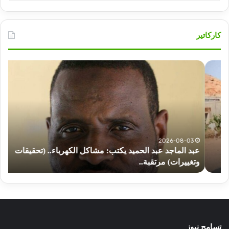
تسامح
كاركاتير
عبد
إعت
الماجد
على
عبد
ناش
الحميد
بحز
يكتب:
المؤ
مشاكل
الس
الكهرباء..
بيوغ
(تحقيقات
تفا
2026-08-03
عبد الماجد عبد الحميد يكتب: مشاكل الكهرباء.. (تحقيقات
إ
وتغييرات)
مثي
وتغييرات) مرتقبة..
م
مرتقبة..
تسامح نيوز