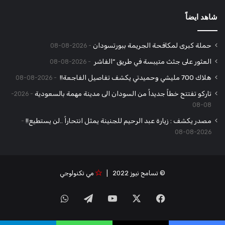
شاهد ايضاً
حملة كبرى لمكافحة الجريمة ببورتسودان
2026-08-08
العثور على جثث متيبسة في طريق “الفاشر
2026-08-08
هلاك 700 مليشي وحميدتي يكشف تفاصيل الفاجعة!!
2026-08-08
تاركو تفتتح خطاً جديداً من السودان الى مدينة مهمة بالسعودية
2026-
08-08
مصدر يكشف : زيارة عبد الرحيم للجنينة يمثل انتحاراً ..لن يستطيع!!
2026-08-08
© تسامح نيوز 2022 |
مي تكنولوجي
‫X
فيسبوك
‫YouTube
تيلقرام
واتساب