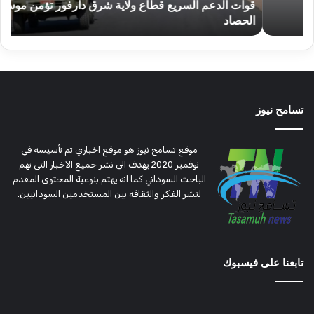
قوات الدعم السريع قطاع ولاية شرق دارفور تؤمن موسم
ع
موسم
وتغ
الحصاد
و
الحصاد
مرتق
تسامح نيوز
موقع تسامح نيوز هو موقع اخباري تم تأسيسه في
نوفمبر 2020 يهدف الى نشر جميع الاخبار التى تهم
الباحث السوداني كما انه يهتم بنوعية المحتوى المقدم
لنشر الفكر والثقافه بين المستخدمين السودانيين.
تابعنا على فيسبوك