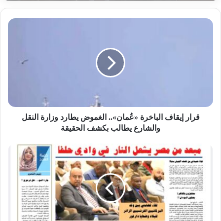
قرار
إيقاف
خالد التيجاني النور : السودان.. متى يفيق للاستثمار
الباخرة
في موارده وموقعه الجيواستراتيجي؟
«عُمان»..
الغموض
يطارد
وزارة
النقل
والشارع
يطالب
قرار إيقاف الباخرة «عُمان».. الغموض يطارد وزارة النقل
بكشف
والشارع يطالب بكشف الحقيقة
الحقيقة