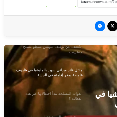
نسخ الرابط
قسري .. ما القصة!!
سبوك
‫X
ماسنجر
الكشف عن توقيف متهمين بسطو مسلح
بأمدرمان
مقتل قائد ميداني شهير بالمليشيا في ظروف
غامضة بمقر إقامته في الجنينة
القوات المسلحة تبدأ احتفالاتها عبر هذه
الفعالية!!
 عبر
شركة الموارد المعدنية تعلن بشريات !!
أسامة وأبو عمامة.. أسرار الصفقة المجهضة