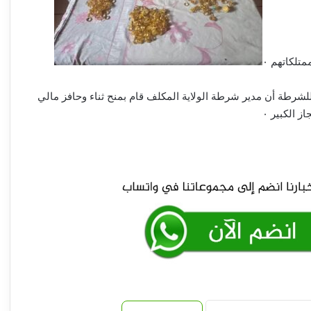
أسامة وأبو عمامة.. أسرار الصفقة المجهضة
في شهرها التاسع!!
تلكاتهم ٠
مسيرات وقصف تستهدف مدينة الدلنج
شرطة أن مدير شرطة الولاية المكلف قام بمنح ثناء وحافز مالي
ز الكبير ٠
روايات مذهلة.. كيف يتم تغيير هوية الذهب
المهرب من السودان إلى الإمارات!!
توقيع اتفاقية دفاع مشترك بين تركيا وباكستان
والمملكة العربية السعودية
مقتل مئات من شباب التشاديين خلال قتال مع
المليشيا !!
العاملون بمصرف الإدخار يتعرضون لتهجير