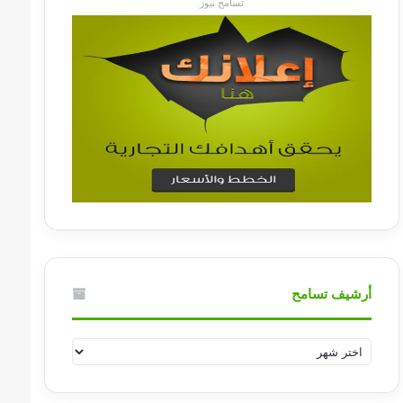
تسامح نيوز
أرشيف تسامح
أرشيف
تسامح