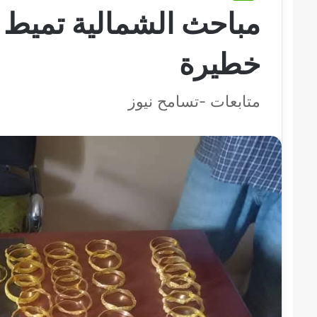
مباحث الشمالية تميط ا
خطيرة
متابعات -تسامح نيوز