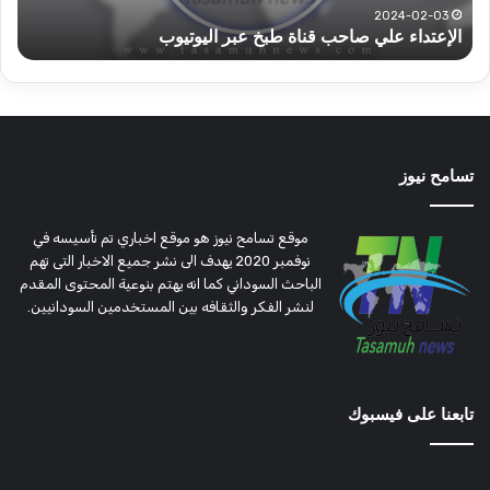
قوات الدعم السريع قطاع ولاية شرق دارفور تؤمن موسم
ع
موسم
وتغ
الحصاد
و
الحصاد
مرتق
تسامح نيوز
موقع تسامح نيوز هو موقع اخباري تم تأسيسه في
نوفمبر 2020 يهدف الى نشر جميع الاخبار التى تهم
الباحث السوداني كما انه يهتم بنوعية المحتوى المقدم
لنشر الفكر والثقافه بين المستخدمين السودانيين.
تابعنا على فيسبوك