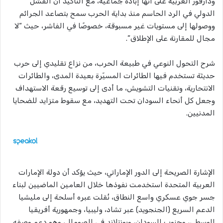
ودارفور الغربية على أنها إبادة جماعية، مع التأكيد أن الفشل
الدولي في الرد الحاسم منذ بداية الحرب سمح بتصاعد الجرائم
ووصولها إلى مستويات غير مسبوقة، خصوصًا في الفاشر، حيث “لا
مجال للمقارنة على الإطلاق”.
شرح التحول النوعي في طبيعة الحرب، من نزاع تقليدي إلى حرب
حديثة تستخدم فيها الطائرات المسيّرة بعيدة المدى، والطائرات
الانتحارية، وتقنيات التشويش، ما أدى إلى توسيع رقعة الاستهداف
وجعل كل أنحاء السودان تحت التهديد، مع سقوط متزايد للضحايا
المدنيين.
الإشارة الصريحة إلى الدور الإماراتي، حيث يؤكد أن دولة الإمارات
العربية المتحدة استخدمت نفوذها خلال العامين الماضيين لبناء
جسر جوي عسكري واسع النطاق، نُقلت عبره أسلحة إلى مليشيا
الدعم السريع (الجنجويد) عبر تشاد، وليبيا، وجمهورية أفريقيا
الوسطى، وجنوب السودان، وبونتلاند في الصومال، وهو دعم وصفه