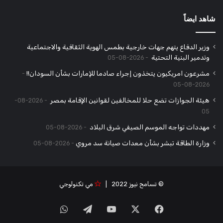
شاهد ايضاً
وزير الدفاع يتهم جهات خارجية بطمس الهوية الثقافية والاجتماعية
وتدمير البنية التحتية
2026-08-05
مشرعون امريكيون يتخذون إجراء صادما للإمارات بشأن السودان!!
2026-08-05
هيئة الجوازات تضع حلا للمخالفين لقوانين الإقامة بمصر
2026-08-
05
مهددات تواجه الموسم الصيفي شرق البلاد
2026-08-05
وزارة الطاقة تبشر بشأن معدات صيانة سد مروي
2026-08-05
© تسامح نيوز 2022 |
مي تكنولوجي
‫X
فيسبوك
‫YouTube
تيلقرام
واتساب