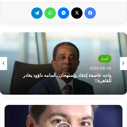
فيسبوك
‫X
ماسنجر
واتساب
تيلقرام
أخبار
أخبار
2026-08-05
2026-08-05
وزارة الصحة بولاية الجزيرة تكشف تفاصيل حريق
مستشفى مدني
مسؤول
واجه عاصفة إنتقاد وإستهجان.. أسامه داؤود يغادر
أمريكي
للقاهرة!!
يحذر
من