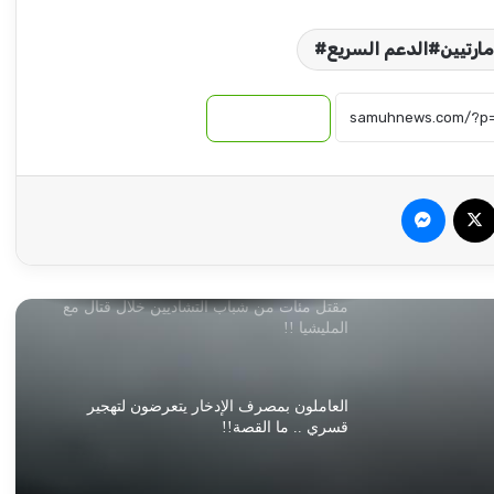
مسيرات وقصف تستهدف مدينة الدلنج
مارتيين#الدعم السريع#
روايات مذهلة.. كيف يتم تغيير هوية الذهب
نسخ الرابط
المهرب من السودان إلى الإمارات!!
سبوك
‫X
ماسنجر
توقيع اتفاقية دفاع مشترك بين تركيا وباكستان
والمملكة العربية السعودية
مقتل مئات من شباب التشاديين خلال قتال مع
المليشيا !!
العاملون بمصرف الإدخار يتعرضون لتهجير
قسري .. ما القصة!!