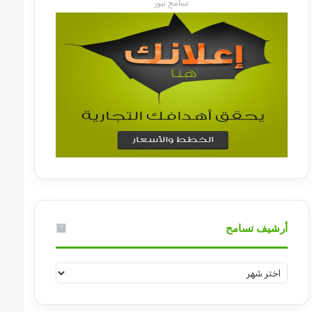
تسامح نيوز
أرشيف تسامح
أرشيف
تسامح