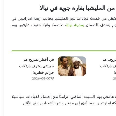
من المليشيا بغارة جوية في نيالا
يقل عن خمسة قيادات تتبع للمليشيا بجانب اربعة اماراتيين في
هم بفندق الضمان
بمدينة نيالا
، عاصمة ولاية جنوب دارفور، يوم
يح.. عم
في أخطر تصريح عم
ف بإرتكاب
حميدتي يعترف بإرتكاب
!
جرائم خطيرة!
2026-08-07
2
امض يوم السبت الماضي، تزامنًا مع إجتماع لقيادات سياسية
كة اماراتيين، مما أدى إلى مقتل عشرة أشخاص على الأقل.