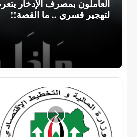
العاملون بمصرف الإدخار يتع
لتهجير قسري .. ما القصة!!
المالية
تكشف
عن
معلومات
صادمة