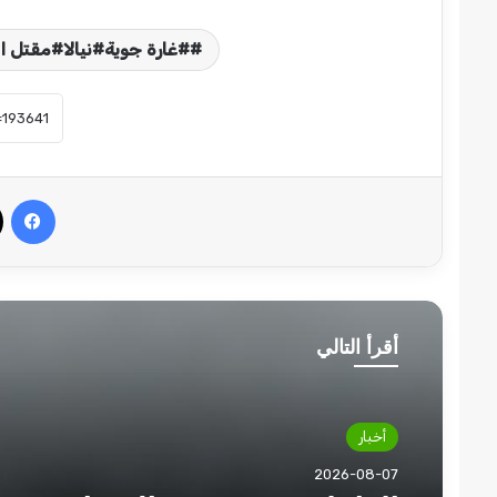
#غارة جوية#نيالا#مقتل ا
في
أقرأ التالي
أخبار
2026-08-07