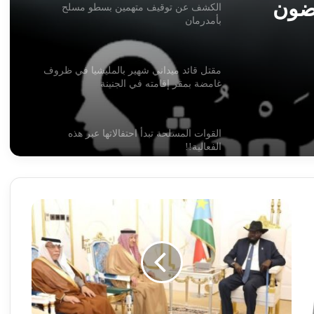
رضون
الكشف عن توقيف متهمين بسطو مسلح
بأمدرمان
مقتل قائد ميداني شهير بالمليشيا في ظروف
غامضة بمقر إقامته في الجنينة
القوات المسلحة تبدأ احتفالاتها عبر هذه
الفعالية!!
شركة الموارد المعدنية تعلن بشريات !!
السودان
حاضر
في
أسامة وأبو عمامة.. أسرار الصفقة المجهضة
لقاءات
في شهرها التاسع!!
سعودية
إثيوبية
جنوبية
مسيرات وقصف تستهدف مدينة الدلنج