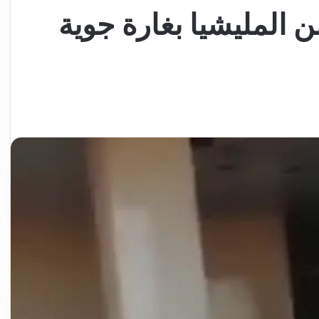
ن المليشيا بغارة جوية