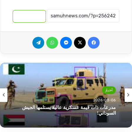
نسخ الرابط
فيسبوك
‫X
ماسنجر
واتساب
تيلقرام
أخبار
2026-08-06
مدرعات ذات قيمة عسكرية عالية يستلمها الجيش
السوداني!