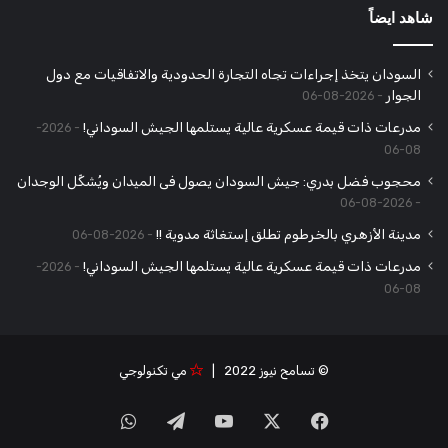
شاهد ايضاً
السودان يتخذ إجراءات تجاه التجارة الحدودية والاتفاقيات مع دول
الجوار
2026-08-06
مدرعات ذات قيمة عسكرية عالية يستلمها الجيش السوداني!
2026-
08-06
محجوب فضل بدري: جيش السودان يصول فى الميدان ويُشكِّل الوجدان
2026-08-06
مدينة الأزهري بالخرطوم تطلق إستغاثة مدوية !!
2026-08-06
مدرعات ذات قيمة عسكرية عالية يستلمها الجيش السوداني!
2026-
08-06
© تسامح نيوز 2022 |
مي تكنولوجي
‫X
فيسبوك
‫YouTube
تيلقرام
واتساب