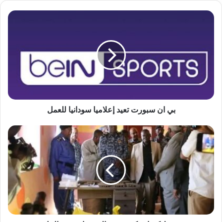
بي
ان
سبورت
تعيد
إعلاميا
سودانيا
للعمل
بي ان سبورت تعيد إعلاميا سودانيا للعمل
ضبط
كميات
كبيرة
من
المخدرات
بنهر
النيل