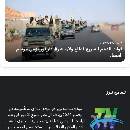
قوات
عبد
الدعم
الم
السريع
عبد
قطاع
الح
ولاية
يكت
شرق
مشا
دارفور
الكه
تؤمن
(تح
2022-12-08
قوات الدعم السريع قطاع ولاية شرق دارفور تؤمن موسم
ع
موسم
وتغ
الحصاد
و
الحصاد
مرتق
تسامح نيوز
موقع تسامح نيوز هو موقع اخباري تم تأسيسه في
نوفمبر 2020 يهدف الى نشر جميع الاخبار التى تهم
الباحث السوداني كما انه يهتم بنوعية المحتوى المقدم
لنشر الفكر والثقافه بين المستخدمين السودانيين.