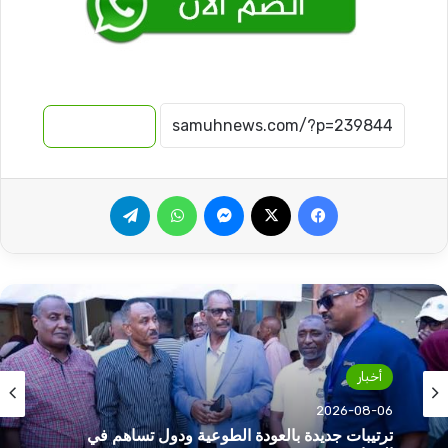
نسخ الرابط
فيسبوك
‫X
ماسنجر
واتساب
تيلقرام
أخبار
2026-08-06
ترتيبات جديدة بالعودة الطوعية ودول تساهم في