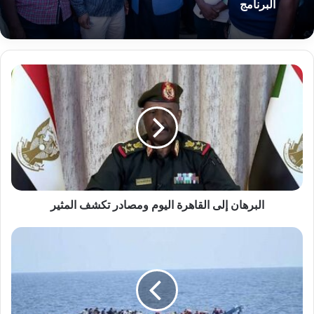
البرنامج
البرهان
إلى
القاهرة
اليوم
ومصادر
تكشف
المثير
البرهان إلى القاهرة اليوم ومصادر تكشف المثير
رسالة
مؤثرة
لمهاجر
سوداني
قبل
غرقه