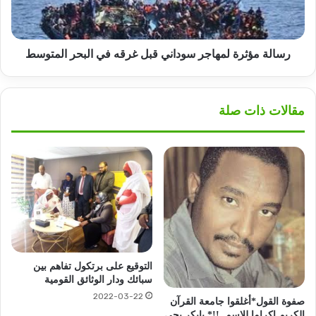
في
البحر
المتوسط
رسالة مؤثرة لمهاجر سوداني قبل غرقه في البحر المتوسط
مقالات ذات صلة
التوقيع على برتكول تفاهم بين
سبائك ودار الوثائق القومية
2022-03-22
صفوة القول*أغلقوا جامعة القرآن
الكريم إكراما للاسم..!!* بابكر يحي