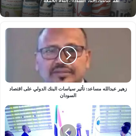
2026-08-07
زهير
عبدالله
أهم عناوين أخبار السودان اليوم الجمعة
مساعد:
تأثير
سياسات
البنك
الدولي
على
اقتصاد
السودان
زهير عبدالله مساعد: تأثير سياسات البنك الدولي على اقتصاد
السودان
مشروعات
زراعية
جديدة
بالشمالية.."الفاو"
على