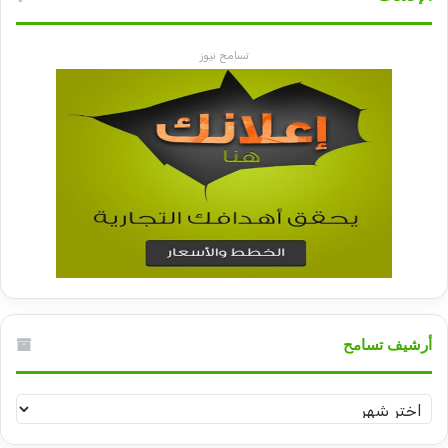
تسامح نيوز
أرشيف تسامح
أرشيف
تسامح