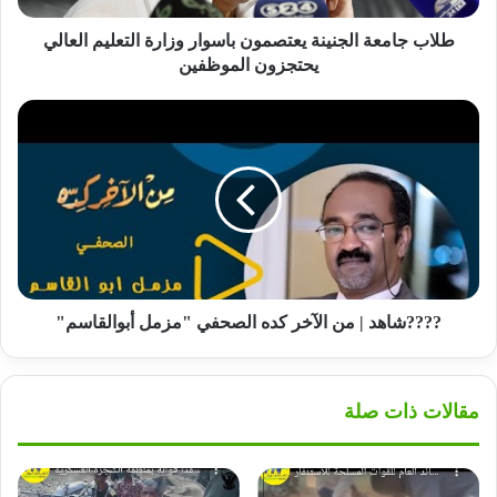
يحتجزون
الموظفين
طلاب جامعة الجنينة يعتصمون باسوار وزارة التعليم العالي
يحتجزون الموظفين
????
شاهد
|
من
الآخر
كده
الصحفي
"مزمل
أبوالقاسم"
????شاهد | من الآخر كده الصحفي "مزمل أبوالقاسم"
مقالات ذات صلة