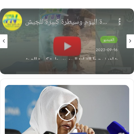
الفيديو
2023-09-14
الفيديو
بعد أن ظهر في كبري توتي بوصفه طبيب…الشاب
مازن الفاتح يفضح الدعم السريع
2023-09-16
طلاب
جامعة
شاهد | محيط القيادة اليوم وسيطرة كبيرة للجيش
الجنينة
يعتصمون
باسوار
وزارة
التعليم
العالي