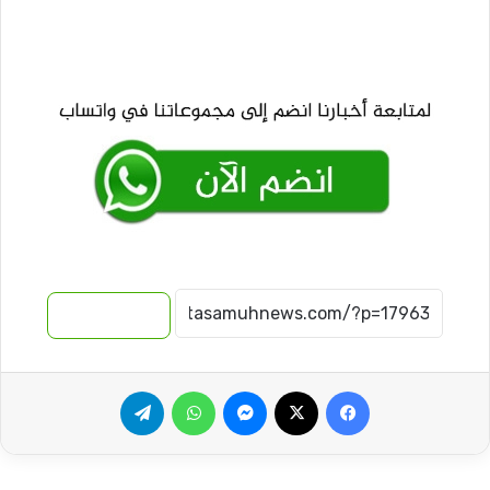
نسخ الرابط
فيسبوك
‫X
ماسنجر
واتساب
تيلقرام