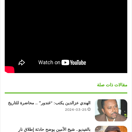
مقالات ذات صلة
الهندي عزالدين يكتب: “غندور” .. محاضرة للتاريخ
2024-03-25
بالفيديو.. شيخ الأمين يوضح حادثة إطلاق نار