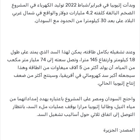
وبدأت إثيوبيا في فبراير/شباط 2022 توليد الكهرباء في المشروع
الضخم البالغة كلفته 4,2 مليارات دولار والواقع في شمال غربي
البلاد على بعد 30 كيلومترا من الحدود مع السودان.
وعند تشغيله بكامل طاقته، يمكن لهذا السد الذي يمتد على طول
1.8 كيلومتر وارتفاع 145 مترا، وتصل سعته إلى 74 مليار متر مكعب
من المياه، أن يولد أكثر من 5 آلاف ميغاوات من الطاقة وهذا
سيجعله أكبر سد كهرومائي في أفريقيا، وسينتج أكثر من ضعف
إنتاج إثيوبيا الحالي.
واحتج السودان ومصر على المشروع باعتباره يهدد إمداداتهما من
مياه النيل، وطالبا إثيوبيا مرارا بوقف عمليات ملء السد، بانتظار
التوصل إلى اتفاق ثلاثي حول أساليب تشغيل السد.
المصدر: الجزيرة