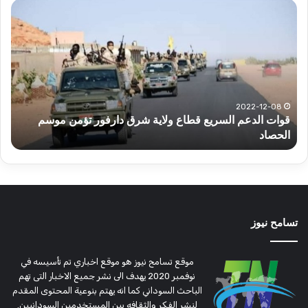
قوات
عبد
الدعم
الم
السريع
عبد
قطاع
الح
ولاية
يكت
شرق
مشا
دارفور
الكه
تؤمن
(تح
2022-12-08
قوات الدعم السريع قطاع ولاية شرق دارفور تؤمن موسم
ع
موسم
وتغ
الحصاد
و
الحصاد
مرتق
تسامح نيوز
موقع تسامح نيوز هو موقع اخباري تم تأسيسه في
نوفمبر 2020 يهدف الى نشر جميع الاخبار التى تهم
الباحث السوداني كما انه يهتم بنوعية المحتوى المقدم
لنشر الفكر والثقافه بين المستخدمين السودانيين.