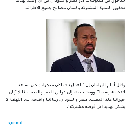
للدخول في مفاوضات مع مصر والسودان في أي وقت، بهدف
تحقيق التنمية المشتركة وضمان مصالح جميع الأطراف.
وقال أمام البرلمان إن “العمل بات الآن منجزا، ونحن نستعد
لتدشينه رسميا”. ووجه حديثه إلى دولتي الممر والمصب قائلا “إلى
جيراننا عند المصب، مصر والسودان، رسالتنا واضحة: سد النهضة لا
يشكّل تهديدا بل فرصة مشتركة”.