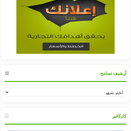
أرشيف تسامح
أرشيف
تسامح
كاركاتير