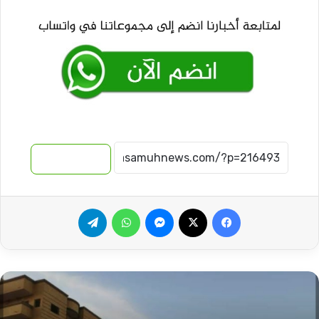
نسخ الرابط
فيسبوك
‫X
ماسنجر
واتساب
تيلقرام