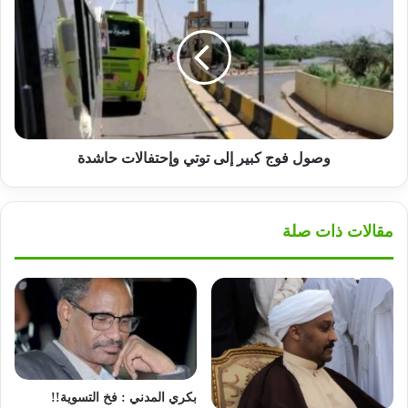
فوج
كبير
إلى
توتي
وإحتفالات
حاشدة
وصول فوج كبير إلى توتي وإحتفالات حاشدة
مقالات ذات صلة
بكري المدني : فخ التسوية!!