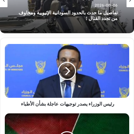
2026-08-06
تفاصيل ما حدث بالحدود السودانية الإثيوبية ومخاوف
من تجدد القتال !
رئيس
الوزراء
يصدر
توجيهات
عاجلة
بشأن
الأطباء
رئيس الوزراء يصدر توجيهات عاجلة بشأن الأطباء
السودان
يتضامن
مع