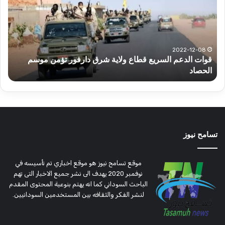
قطاع
الح
ولاية
يكت
شرق
مشا
دارفور
الكه
تؤمن
(تح
2022-12-08
قوات الدعم السريع قطاع ولاية شرق دارفور تؤمن موسم
ع
موسم
وتغ
الحصاد
و
الحصاد
مرتق
تسامح نيوز
موقع تسامح نيوز هو موقع اخباري تم تأسيسه في
نوفمبر 2020 يهدف الى نشر جميع الاخبار التى تهم
الباحث السوداني كما انه يهتم بنوعية المحتوى المقدم
لنشر الفكر والثقافه بين المستخدمين السودانيين.