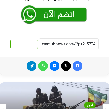
نسخ الرابط
فيسبوك
‫X
ماسنجر
واتساب
تيلقرام
أخبار