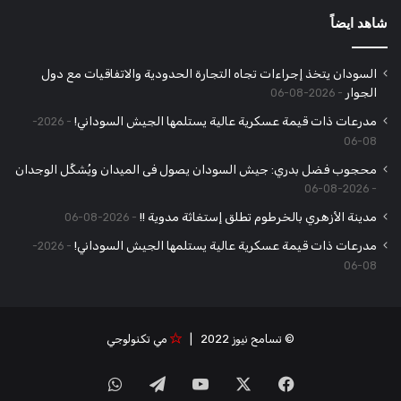
شاهد ايضاً
السودان يتخذ إجراءات تجاه التجارة الحدودية والاتفاقيات مع دول
الجوار
2026-08-06
مدرعات ذات قيمة عسكرية عالية يستلمها الجيش السوداني!
2026-
08-06
محجوب فضل بدري: جيش السودان يصول فى الميدان ويُشكِّل الوجدان
2026-08-06
مدينة الأزهري بالخرطوم تطلق إستغاثة مدوية !!
2026-08-06
مدرعات ذات قيمة عسكرية عالية يستلمها الجيش السوداني!
2026-
08-06
© تسامح نيوز 2022 |
مي تكنولوجي
‫X
فيسبوك
‫YouTube
تيلقرام
واتساب