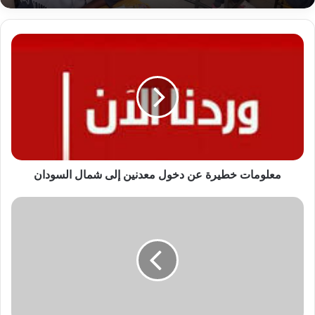
بيان مهم من مجلس المهن الموسيقية
تطورات مهمة بشأن الشهادة السودانية
معلومات
خطيرة
عن
دخول
معدنين
إلى
شمال
السودان
معلومات خطيرة عن دخول معدنين إلى شمال السودان
عناوين
أهم
الأخبار
اليوم
الاثنين
٢١
أبريل
٢٠٢٥م