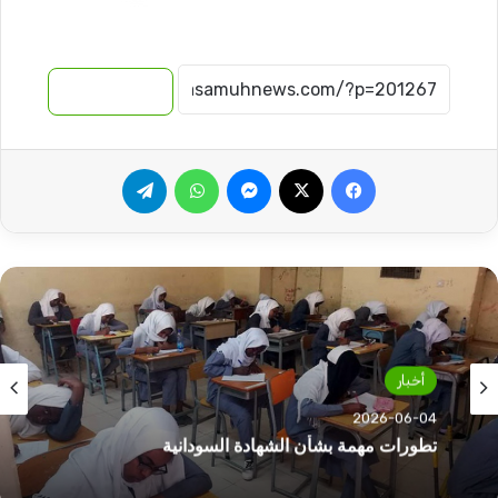
نسخ الرابط
فيسبوك
‫X
ماسنجر
واتساب
تيلقرام
مواضيع هامة
أخبار
2026-06-03
2026-06-04