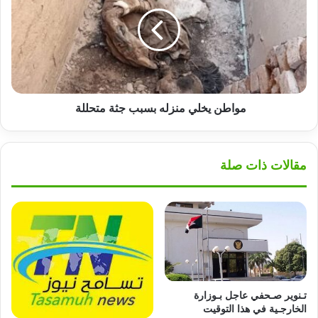
منزله
بسبب
جثة
متحللة
مواطن يخلي منزله بسبب جثة متحللة
مقالات ذات صلة
تـنوير صـحفي عاجل بـوزارة
الخارجـية في هذا التوقيت