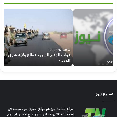
قوات
عبد
الدعم
الم
السريع
عبد
قطاع
الح
ولاية
يكت
شرق
مشا
دارفور
الكه
تؤمن
(تح
2022-12-08
قوات الدعم السريع قطاع ولاية شرق دارفور تؤمن موسم
ع
موسم
وتغ
الحصاد
و
الحصاد
مرتق
تسامح نيوز
موقع تسامح نيوز هو موقع اخباري تم تأسيسه في
نوفمبر 2020 يهدف الى نشر جميع الاخبار التى تهم