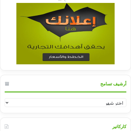
أرشيف تسامح
أرشيف
تسامح
كاركاتير