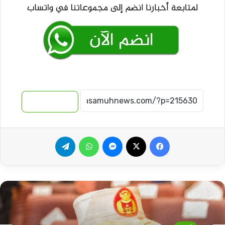
نسخ الرابط
فيسبوك
‫X
ماسنجر
واتساب
تيلقرام