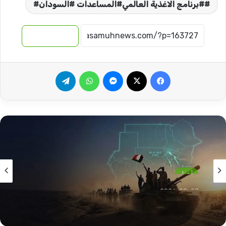
#برنامج الاغذية العالمي#المساعدات #السودان#
نسخ الرابط
فيسبوك
‫X
ماسنجر
واتساب
تيلقرام
أخبار
2026-08-07
القوات المسلحة تبدأ احتفالاتها عبر هذه الفعالية!!