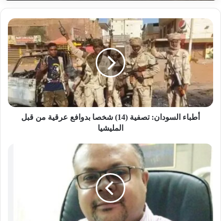
أطباء
السودان:
تصفية
(14)
شخصا
بدوافع
عرقية
من
قبل
المليشيا
أطباء السودان: تصفية (14) شخصا بدوافع عرقية من قبل
المليشيا
عثمان
جلال
يكتب:
القوات
المشتركة
فوووق!