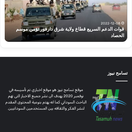
ولاية
يكت
شرق
مشا
دارفور
الكه
تؤمن
(تح
2022-12-08
قوات الدعم السريع قطاع ولاية شرق دارفور تؤمن موسم
ع
موسم
وتغ
الحصاد
و
الحصاد
مرتق
تسامح نيوز
موقع تسامح نيوز هو موقع اخباري تم تأسيسه في
نوفمبر 2020 يهدف الى نشر جميع الاخبار التى تهم
الباحث السوداني كما انه يهتم بنوعية المحتوى المقدم
لنشر الفكر والثقافه بين المستخدمين السودانيين.