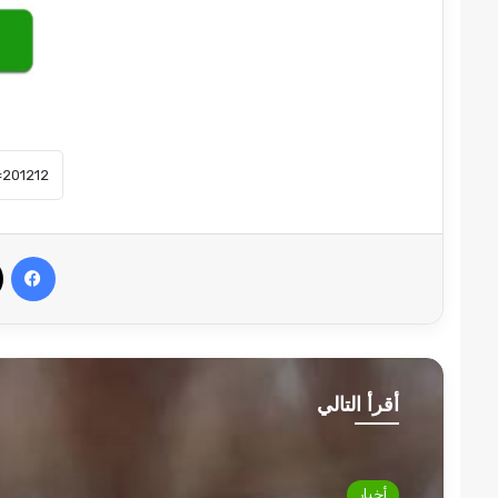
في
أقرأ التالي
أخبار