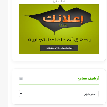
تسامح نيوز
أرشيف تسامح
أرشيف
تسامح