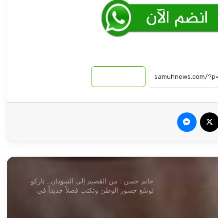
وزير الدولة بالمالية يطلق بشريات !!
ماذا يحدث في بارا .. مصادر تكشف الحقيقة!!
نسخ الرابط
د. ياسر محجوب الحسين : إتفاقات عسكرية
وجوكية
سبوك
‫X
ماسنجر
عقار يتحدث عن دور عميق لمصر في إعادة
إعمار السودان
حاتم حسن : من القصيم إلى السودان.. تاركو
توسّع جسور الوطن وتكتب فصلاً جديداً في
خدمة السودانيين