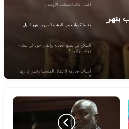
اغتيال قائد المنتخب الأوغندي
 بنهر
ضبط كميات من الذهب المهرب بنهر النيل
السلاح لن يصنع حصانة وإتفاق جوبا لن ينشئ
دولة موازية!!
أسباب صادمة لاعتقال المليشيا رئيس إدارتها
المدنية
الكشف عن تفاهمات بين البرهان وقوى سياسية
جبريل
حول حوار شامل بالسودان
إبراهيم
يكشف
عن
وزير الدولة بالمالية يطلق بشريات !!
مصدر