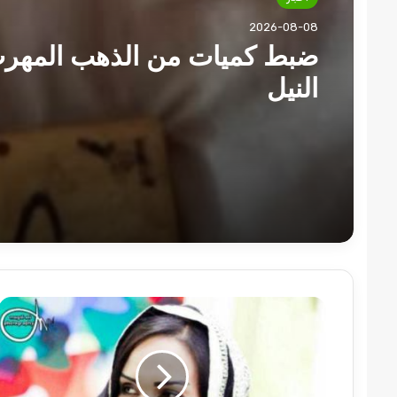
2026-08-08
ضبط كميات من الذهب المهرب
النيل
سهير
عبد
الرحيم:
مخجل
جدا