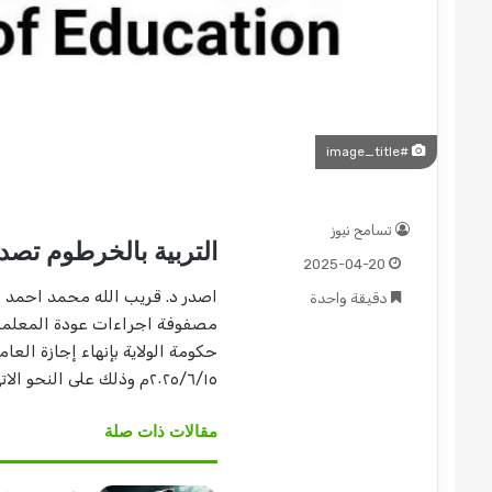
#image_title
تسامح نيوز
التربية بالخرطوم تصدر
2025-04-20
اصدر د. قريب الله محمد احمد ال
دقيقة واحدة
مصفوفة اجراءات عودة المعلمين 
حكومة الولاية بإنهاء إجازة العا
٢٠٢٥/٦/١٥م وذلك على النحو الاتي :
مقالات ذات صلة