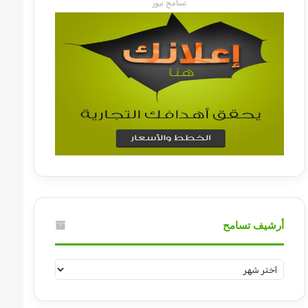
تسامح نيوز
أرشيف تسامح
أرشيف
تسامح