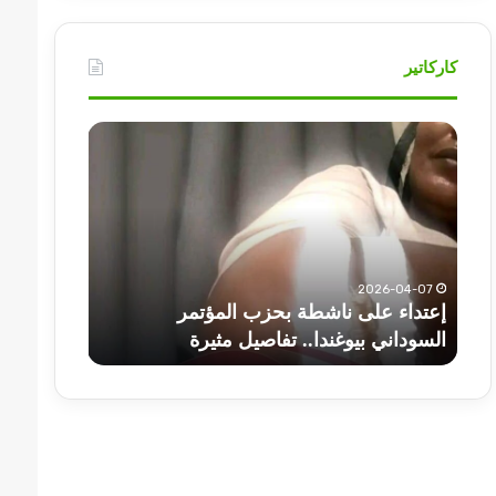
كاركاتير
أهم
عناوين
أخبار
السودان
اليوم
الثلاثاء
 ناشطة بحزب المؤتمر
2025-07-01
وغندا.. تفاصيل مثيرة
أهم عناوين أخبار السودان الي