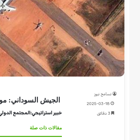
قوات
الدعم
السريع
قطاع
ولاية
شرق
دارفور
2022-12-08
تؤمن
قوات الدعم السريع قطاع ولاية شرق
موسم
تسامح نيوز
دارفور تؤمن موسم الحصاد
الحصاد
الجيش السوداني: موا
2025-03-18
خبير استراتيجي:المجتمع الدولي 
3 دقائق
مقالات ذات صلة