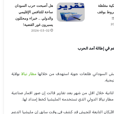
كية مغلظة
هل أصبحت حرب السودان
شروط بوقف
ساحة للتنافس الإقليمي
!
والدولي .. خبراء ومحللون
2
يسبرون غور القضية!
2026-03-02
م في إطالة أمد الحرب
لجيش السوداني طلعات جوية استهدف من خلالها
مطار نيالا
بولاية
يجية.
انية خلال اقل من شهر بعد تقارير قالت إن صور اقمار صناعية
ار نيالا الدولي الذي تستخدمه المليشيا كخط إمداد لها.
لأركان التابعة للجيش قد كشف في وقت سابق إن مليشيا الدعم