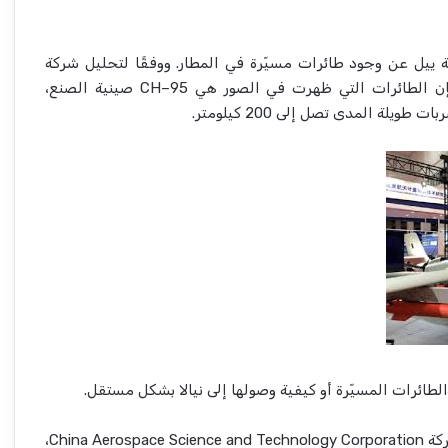
ة ييل عن وجود طائرات مسيّرة في المطار. ووفقًا لتحليل شركة
Janes الاستخباراتية للدفاع، فإن الطائرات التي ظهرت في الصور هي CH–95 صينية الصنع،
يلة المدى تصل إلى 200 كيلومتر.
الطائرات المسيّرة أو كيفية وصولها إلى نيالا بشكل مستقل.
ولم ترد السلطات الصينية ولا شركة China Aerospace Science and Technology Corporation،