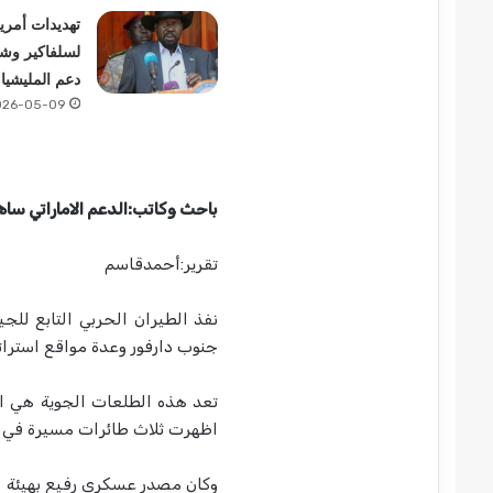
تهديدات أمري
لسلفاكير و
دعم المليشيا!
026-05-09
باحث وكاتب:الدعم الاماراتي ساه
تقرير:أحمدقاسم
نفذ الطيران الحربي التابع ل
جنوب دارفور وعدة مواقع استرات
تعد هذه الطلعات الجوية هي الث
اظهرت ثلاث طائرات مسيرة في مط
وكان مصدر عسكري رفيع بهيئة ا