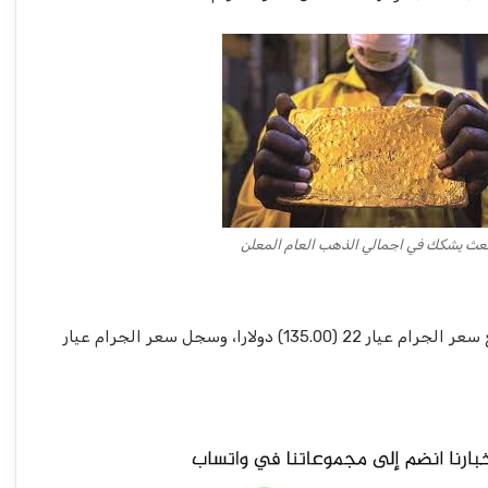
عث يشكك في اجمالي الذهب العام المعلن
شركة الموارد المعدنية تعلن بشريات !!
عيار 21 (128.87) دولارا، بينما بلغ سعر الجرام عيار 22 (135.00) دولارا، وسجل سعر الجرام عيار
أسامة وأبو عمامة.. أسرار الصفقة المجهضة
في شهرها التاسع!!
مسيرات وقصف تستهدف مدينة الدلنج