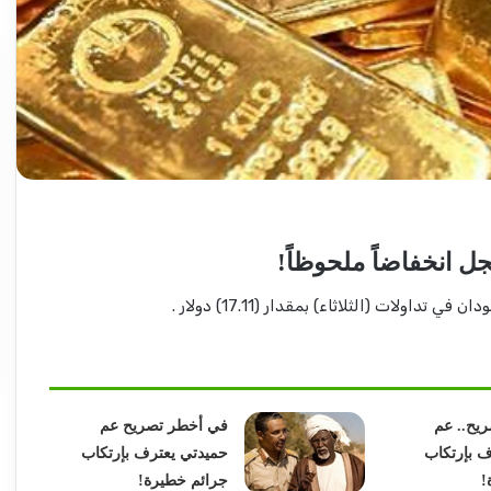
إعتداء
على
ناشطة
بحزب
المؤتمر
السوداني
ل انخفاضاً ملحوظاً!
بيوغندا..
2026-04-07
تفاصيل
في تداولات (الثلاثاء) بمقدار (17.11) دولار .
يكتب: مشاكل
إعتداء على ناشطة بحزب المؤتمر
مثيرة
يرات) مرتقبة..
السوداني بيوغندا.. تفاصيل مثيرة
يح.. عم
في أخطر تصريح عم
ف بإرتكاب
حميدتي يعترف بإرتكاب
!
جرائم خطيرة!