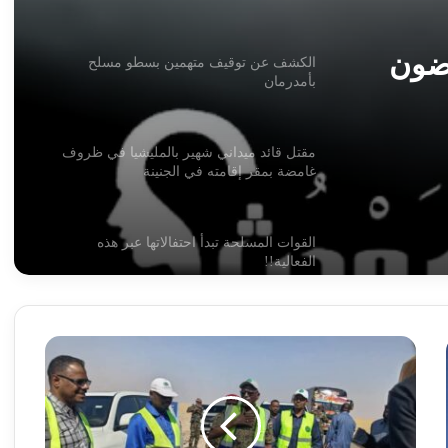
مقتل قائد ميداني شهير بالمليشيا في ظروف
سطو
غامضة بمقر إقامته في الجنينة
القوات المسلحة تبدأ احتفالاتها عبر هذه
الفعالية!!
رضون
شركة الموارد المعدنية تعلن بشريات !!
أسامة وأبو عمامة.. أسرار الصفقة المجهضة
في شهرها التاسع!!
صيانة
طريق
مهم
مسيرات وقصف تستهدف مدينة الدلنج
بشرق
السودان