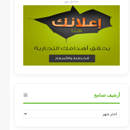
تسامح نيوز
أرشيف تسامح
أرشيف
تسامح