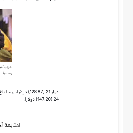
حزب الب
رسميا
24 (147.28) دولارا.