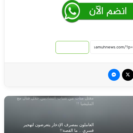
روايات مذهلة.. كيف يتم تغيير هوية الذهب
المهرب من السودان إلى الإمارات!!
توقيع اتفاقية دفاع مشترك بين تركيا وباكستان
نسخ الرابط
والمملكة العربية السعودية
سبوك
‫X
ماسنجر
مقتل مئات من شباب التشاديين خلال قتال مع
المليشيا !!
العاملون بمصرف الإدخار يتعرضون لتهجير
قسري .. ما القصة!!
الكشف عن توقيف متهمين بسطو مسلح
بأمدرمان