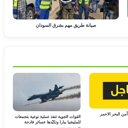
روايات مذهلة.. كيف يتم تغيير هوية الذهب
المهرب من السودان إلى الإمارات!!
صيانة طريق مهم بشرق السودان
توقيع اتفاقية دفاع مشترك بين تركيا وباكستان
والمملكة العربية السعودية
مقتل مئات من شباب التشاديين خلال قتال مع
المليشيا !!
العاملون بمصرف الإدخار يتعرضون لتهجير
قسري .. ما القصة!!
الكشف عن توقيف متهمين بسطو مسلح
أمن البحر الاحمر
بأمدرمان
القوات الجوية تنفذ عملية نوعية بتجمعات
للمليشيا ببارا وتكبّدها خسائر فادحة