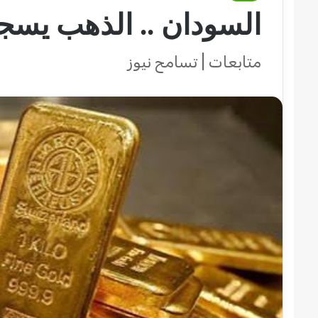
السودان .. الذهب يسجل
متابعات | تسامح نيوز