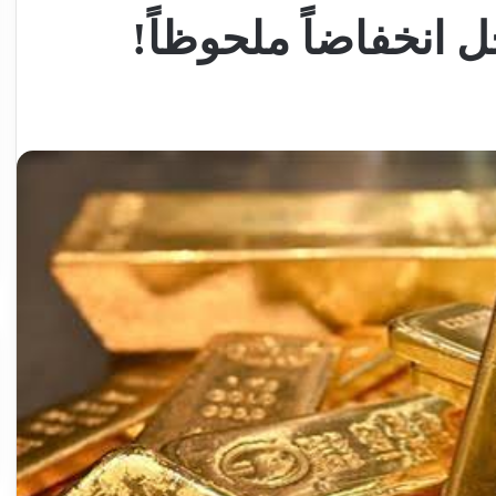
 انخفاضاً ملحوظاً!