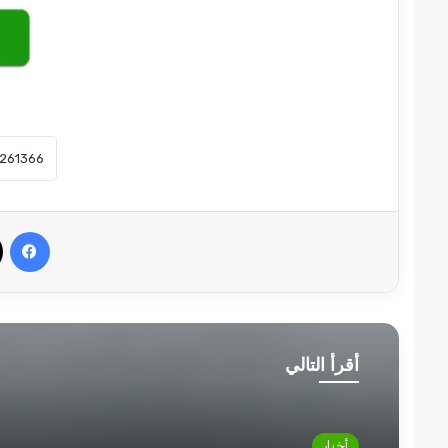
في
أقرأ التالي