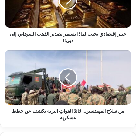
يستمر
تصدير
الذهب
السوداني
إلى
دبي!!
خبير إقتصادي يجيب لماذا يستمر تصدير الذهب السوداني إلى
دبي!!
من
سلاح
المهندسين..
قائدُ
القواتِ
البرية
يكشف
عن
خطط
عسكرية
من سلاح المهندسين.. قائدُ القواتِ البرية يكشف عن خطط
عسكرية