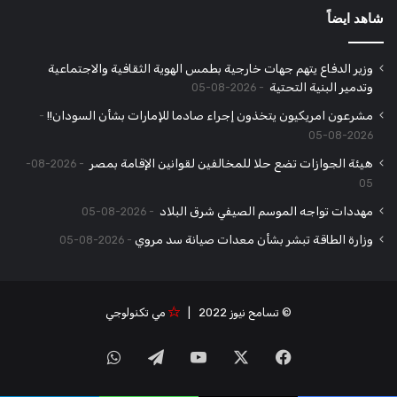
شاهد ايضاً
وزير الدفاع يتهم جهات خارجية بطمس الهوية الثقافية والاجتماعية
وتدمير البنية التحتية
2026-08-05
مشرعون امريكيون يتخذون إجراء صادما للإمارات بشأن السودان!!
2026-08-05
هيئة الجوازات تضع حلا للمخالفين لقوانين الإقامة بمصر
2026-08-
05
مهددات تواجه الموسم الصيفي شرق البلاد
2026-08-05
وزارة الطاقة تبشر بشأن معدات صيانة سد مروي
2026-08-05
© تسامح نيوز 2022 |
مي تكنولوجي
‫X
فيسبوك
‫YouTube
تيلقرام
واتساب