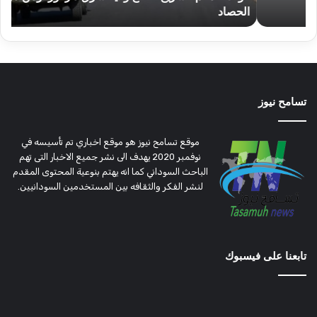
الحصاد
و
الحصاد
مرتق
تسامح نيوز
موقع تسامح نيوز هو موقع اخباري تم تأسيسه في
نوفمبر 2020 يهدف الى نشر جميع الاخبار التى تهم
الباحث السوداني كما انه يهتم بنوعية المحتوى المقدم
لنشر الفكر والثقافه بين المستخدمين السودانيين.
تابعنا على فيسبوك