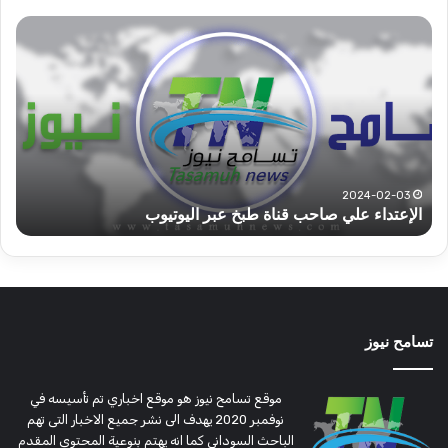
قوات
عبد
الدعم
الم
السريع
عبد
قطاع
الح
ولاية
يكت
شرق
مشا
دارفور
الكه
تؤمن
(تح
2022-12-08
قوات الدعم السريع قطاع ولاية شرق دارفور تؤمن موسم
ع
موسم
وتغ
الحصاد
و
الحصاد
مرتق
تسامح نيوز
موقع تسامح نيوز هو موقع اخباري تم تأسيسه في
نوفمبر 2020 يهدف الى نشر جميع الاخبار التى تهم
الباحث السوداني كما انه يهتم بنوعية المحتوى المقدم