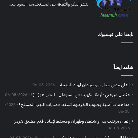
لنشر الفكر والثقافه بين المستخدمين السودانيين.
تابعنا على فيسبوك
شاهد ايضاً
اهلي مدني يصل بورتسودان لهذه المهمة
2026-08-06
عثمان ميرغني : أزمة الكهرباء في السودان .. الحل هو(….)!!
2026-08-06
مداهمات أمنية بجنوب الخرطوم تسقط عصابات النهب المسلح !
2026-
08-06
إتفاق مرتقب بين واشنطن وطهران ومسقط لإعادة فتح مضيق هرمز
2026-08-06
لهذا السبب (..) لم ينل بروف حميدة التكريم المستحق !!