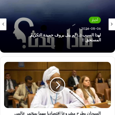
أخبار
أخبار
2026-08-06
بدأت صيانة أعطال سد مروي .. مصدر يبشر
2026-08-06
بإستقرار للإمداد الكهربائي
السودان
لهذا السبب (..) لم ينل بروف حميدة التكريم
يطرح
المستحق !!
مشروعا
اقتصاديا
مهما
بمؤتمر
عالمي
السودان يطرح مشروعا اقتصاديا مهما بمؤتمر عالمي