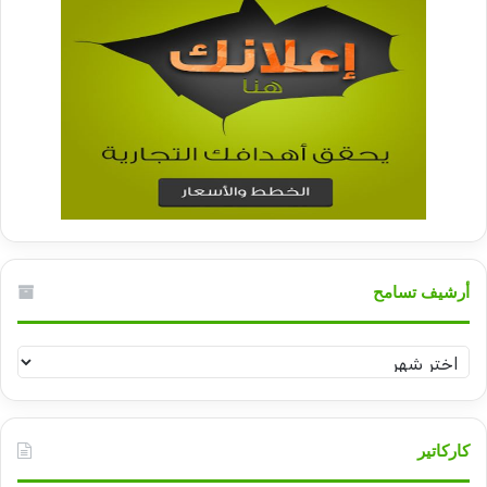
أرشيف تسامح
أرشيف
تسامح
كاركاتير