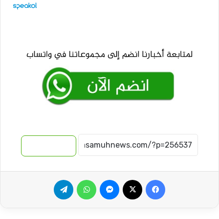
نسخ الرابط
فيسبوك
‫X
ماسنجر
واتساب
تيلقرام