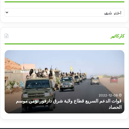
أرشيف
تسامح
كاركاتير
قوات
عبد
الدعم
الم
السريع
عبد
قطاع
الح
ولاية
يكت
شرق
مشا
دارفور
الكه
تؤمن
(تح
2022-12-08
قوات الدعم السريع قطاع ولاية شرق دارفور تؤمن موسم
ع
موسم
وتغ
الحصاد
و
الحصاد
مرتق