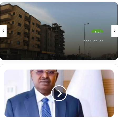
أخبار
2026-08-06
مدينة الأزهري بالخرطوم تطلق إستغاثة مدوية !!
قوش
يطلق
تحذيرات
مغلظة
تجاه
الأوضاع
الأمنية
وينبه
لخطر