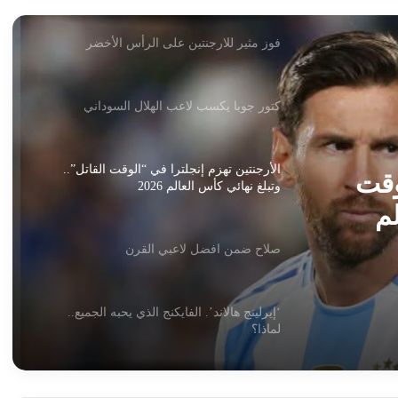
فوز مثير للارجنتين على الرأس الأخضر
كتور جوبا يكسب لاعب الهلال السوداني
الأرجنتين تهزم إنجلترا في “الوقت القاتل”..
وقت
وتبلغ نهائي كأس العالم 2026
لم
صلاح ضمن افضل لاعبي القرن
‘إيرلينج هالاند’. الفايكنج الذي يحبه الجميع..
لماذا؟
هالاند: وضعنا النرويج على الخريطة… جيلنا