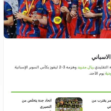
عبد
الماجد
عبد
الحميد
يكتب:
مشاكل
لاسباني
الكهرباء..
2026-08-03
(تحقيقات
 التقليدي
ريال مدريد
وهزمه 3-2 ليفوز بكأس السوبر الإسبانية
اية شرق
عبد الماجد عبد الحميد يكتب: مشاكل
وتغييرات)
دية
يوم الأحد.
الكهرباء.. (تحقيقات وتغييرات) مرتقبة..
مرتقبة..
صر يقترب من
اتحاد جدة يتخلص من
ني
النصيري