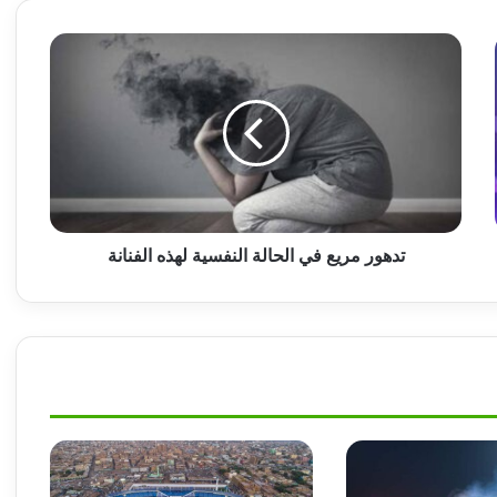
استثنائي
تدهور
مريع
في
فرنسا تتخطّى عقبة المغرب وتعبر إلى نصف
الحالة
النهائي
النفسية
لهذه
الفنانة
الهلال يوافق علي انتقال ( الغربال)
تدهور مريع في الحالة النفسية لهذه الفنانة
بيان عاجل من اتحاد الكرة بالبرازيل
البرازيل تودع كأس العالم
فوز مثير للارجنتين على الرأس الأخضر