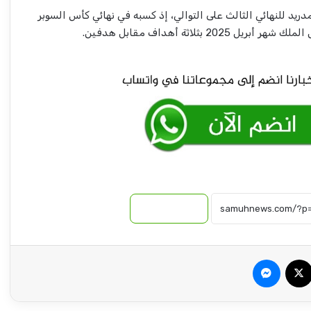
ريد للنهائي الثالث على التوالي، إذ كسبه في نهائي كأس السوبر
فرنسا تتخطّى عقبة المغرب وتعبر إلى نصف
النهائي
الهلال يوافق علي انتقال ( الغربال)
نسخ الرابط
بيان عاجل من اتحاد الكرة بالبرازيل
سبوك
‫X
ماسنجر
البرازيل تودع كأس العالم