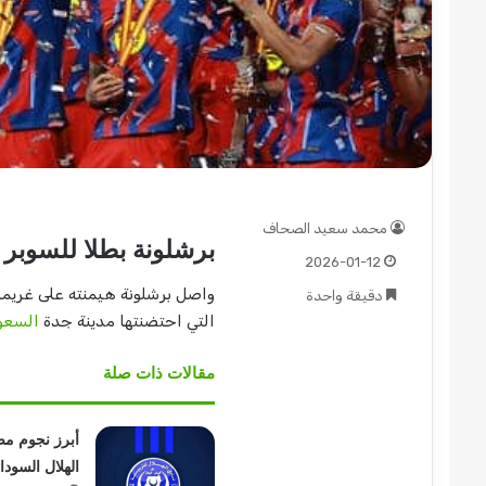
قوات
الدعم
السريع
قطاع
ولاية
محمد سعيد الصحاف
شرق
برشلونة بطلا للسوبر ا
2026-01-12
دارفور
2022-12-08
تؤمن
واصل برشلونة هيمنته على غريمه
دقيقة واحدة
قوات الدعم السريع قطاع ول
موسم
التي احتضنتها مدينة جدة
السعو
دارفور تؤمن موسم الحصاد
الحصاد
مقالات ذات صلة
أبرز نجوم م
الهلال السودا