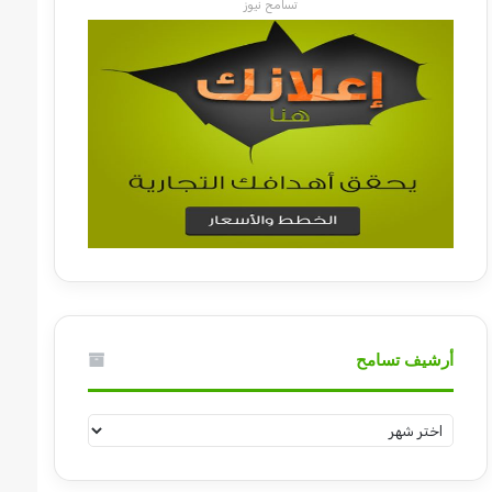
تسامح نيوز
أرشيف تسامح
أرشيف
تسامح