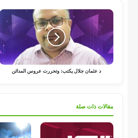
د
عثمان
جلال
يكتب:
وتحررت
عروس
المدائن
د عثمان جلال يكتب: وتحررت عروس المدائن
مقالات ذات صلة