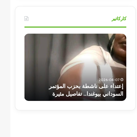
كاركاتير
إعتداء
أهم
على
عناوين
ناشطة
أخبار
بحزب
السودان
المؤتمر
اليوم
السوداني
الثلاثاء
بيوغندا..
2026-04-07
تفاصيل
إعتداء على ناشطة بحزب المؤتمر
مثيرة
2025-07-01
السوداني بيوغندا.. تفاصيل مثيرة
أهم عناوين أخبا