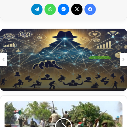
فيسبوك
‫X
ماسنجر
واتساب
تيلقرام
غير مصنف
2026-07-06
عندما تُباع أسرار الدولة في “المنطقة الحرة” بدبي ..
صدمة وطنية مروعة!!
الجيش
يستحوذ
على
غنائم