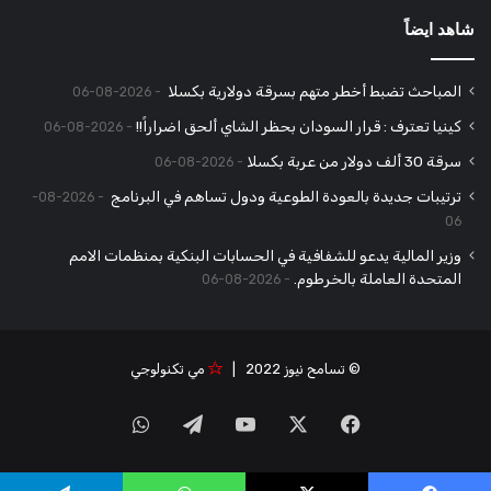
شاهد ايضاً
المباحث تضبط أخطر متهم بسرقة دولارية بكسلا
2026-08-06
كينيا تعترف : قرار السودان بحظر الشاي ألحق اضراراً!!
2026-08-06
سرقة 30 ألف دولار من عربة بكسلا
2026-08-06
ترتيبات جديدة بالعودة الطوعية ودول تساهم في البرنامج
2026-08-
06
وزير المالية يدعو للشفافية في الحسابات البنكية بمنظمات الامم
المتحدة العاملة بالخرطوم.
2026-08-06
© تسامح نيوز 2022 |
مي تكنولوجي
‫X
فيسبوك
‫YouTube
تيلقرام
واتساب