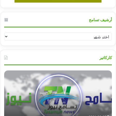
أرشيف تسامح
أرشيف
تسامح
كاركاتير
قوات
الدعم
السريع
قطاع
ولاية
شرق
دارفور
تؤمن
2022-12-08