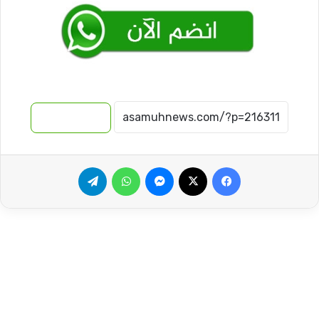
نسخ الرابط
فيسبوك
‫X
ماسنجر
واتساب
تيلقرام