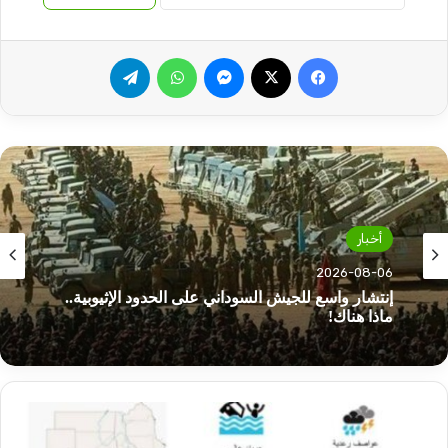
فيسبوك
‫X
ماسنجر
واتساب
تيلقرام
أخبار
2026-08-06
إنتشار واسع للجيش السوداني على الحدود الإثيوبية..
ماذا هناك!
هيئة
الأرصاد