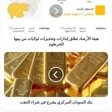
تطلق
إنذارات
وتحذيرات
لولايات
من
بينها
الخرطوم
هيئة الأرصاد تطلق إنذارات وتحذيرات لولايات من بينها
الخرطوم
بنك
السودان
المركزي
يشرع
في
شراء
الذهب
بنك السودان المركزي يشرع في شراء الذهب