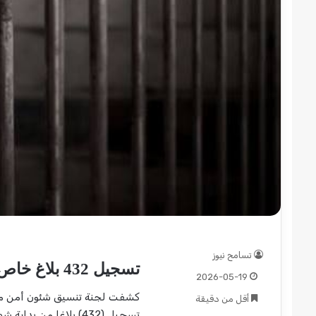
قوات
الدعم
السريع
قطاع
ولاية
شرق
دارفور
2022-12-08
تؤمن
قوات الدعم السريع قطاع 
موسم
دارفور تؤمن موسم الحصاد
الحصاد
تسامح نيوز
تسجيل 432 بلاغ خاص بالتعاون مع المليشيا بالخرطوم
2026-05-19
كشفت لجنة تنسيق شئون أمن م
أقل من دقيقة