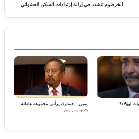
الخرطوم تتشدد في إزالة إرتدادات السكن العشوائي
روايات مذهلة.. كيف يتم تغيير هوية الذهب
المهرب من السودان إلى الإمارات!!
توقيع اتفاقية دفاع مشترك بين تركيا وباكستان
والمملكة العربية السعودية
مقتل مئات من شباب التشاديين خلال قتال مع
المليشيا !!
العاملون بمصرف الإدخار يتعرضون لتهجير
قسري .. ما القصة!!
ات لهؤلاء!!
تمبور : حمدوك يرأس مجموعة عاطلة
2023-12-11
الكشف عن توقيف متهمين بسطو مسلح
بأمدرمان