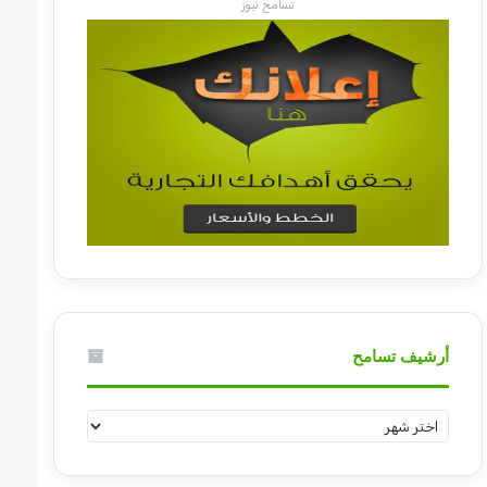
تسامح نيوز
أرشيف تسامح
أرشيف
تسامح