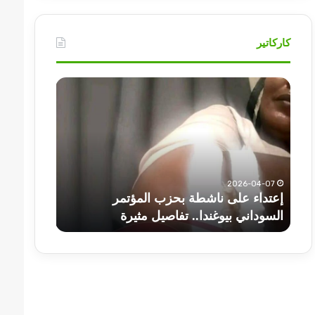
كاركاتير
إعتداء
أهم
على
عناوين
ناشطة
أخبار
بحزب
السودان
المؤتمر
اليوم
السوداني
الثلاثاء
بيوغندا..
2026-04-07
تفاصيل
إعتداء على ناشطة بحزب المؤتمر
مثيرة
2025-07-01
السوداني بيوغندا.. تفاصيل مثيرة
أهم عناوين أخ