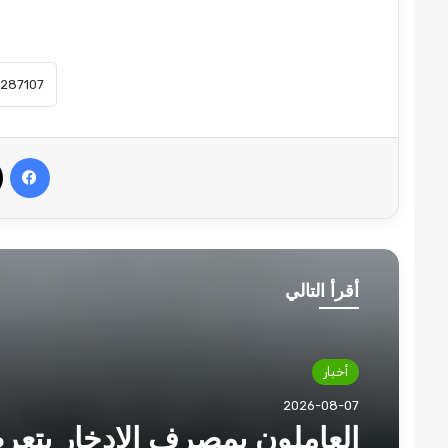
في
أقرأ التالي
أخبار
2026-08-07
العاملون بمصرف الإدخار يتع