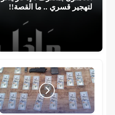
لتهجير قسري .. ما القصة!!
القبض
على
أخطر
لصوص
المركبات
في
حلة
كوكو