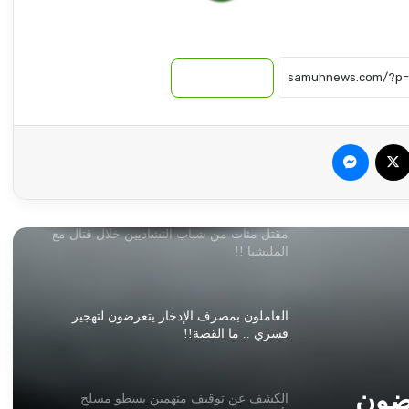
مسيرات وقصف تستهدف مدينة الدلنج
روايات مذهلة.. كيف يتم تغيير هوية الذهب
نسخ الرابط
المهرب من السودان إلى الإمارات!!
سبوك
‫X
ماسنجر
توقيع اتفاقية دفاع مشترك بين تركيا وباكستان
والمملكة العربية السعودية
مقتل مئات من شباب التشاديين خلال قتال مع
المليشيا !!
العاملون بمصرف الإدخار يتعرضون لتهجير
قسري .. ما القصة!!
رضون
الكشف عن توقيف متهمين بسطو مسلح