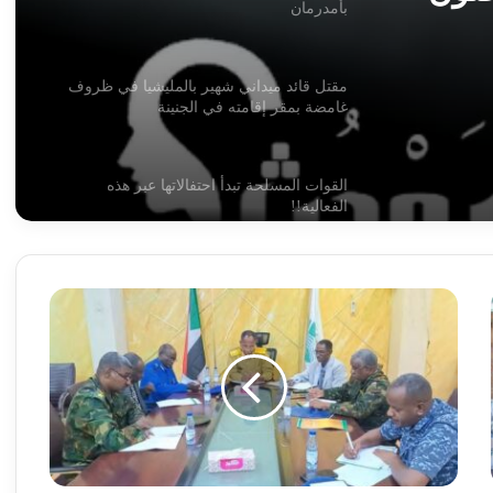
بأمدرمان
مقتل قائد ميداني شهير بالمليشيا في ظروف
غامضة بمقر إقامته في الجنينة
القوات المسلحة تبدأ احتفالاتها عبر هذه
الفعالية!!
شركة الموارد المعدنية تعلن بشريات !!
الخرطوم
تتشدد
في
أسامة وأبو عمامة.. أسرار الصفقة المجهضة
إزالة
في شهرها التاسع!!
إرتدادات
السكن
العشوائي
مسيرات وقصف تستهدف مدينة الدلنج