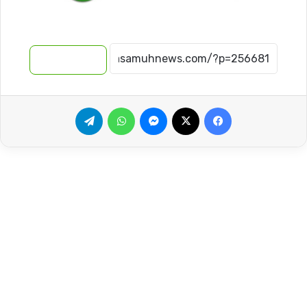
نسخ الرابط
فيسبوك
‫X
ماسنجر
واتساب
تيلقرام