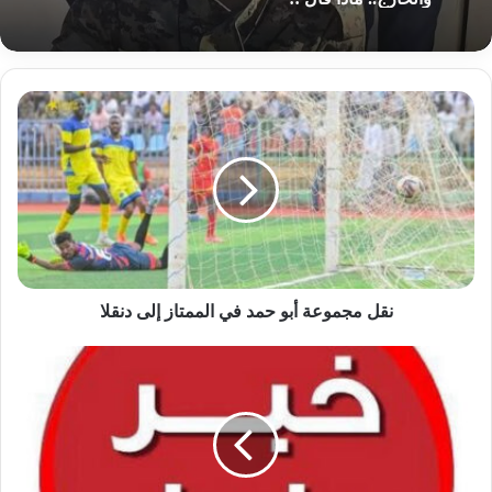
نقل
المصباح ابو زيد يرسل رسائل عميقة للداخل
مجموعة
والخارج.. ماذا قال !!
أبو
حمد
في
الممتاز
إلى
دنقلا
نقل مجموعة أبو حمد في الممتاز إلى دنقلا
يا
خبر..
كامل
إدريس
يزور
الإمارات