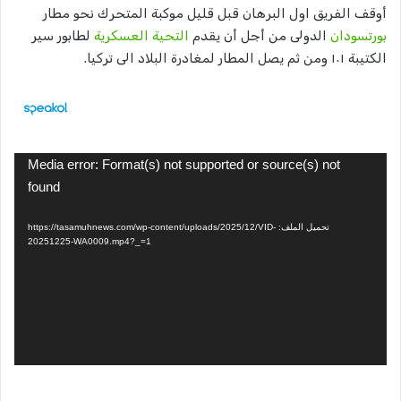
أوقف الفريق اول البرهان قبل قليل موكبة المتحرك نحو مطار
بورتسودان
الدولى من أجل أن يقدم
التحية العسكرية
لطابور سير
الكتيبة ١٠١ ومن ثم يصل المطار لمغادرة البلاد الى تركيا.
مشغل
Media error: Format(s) not supported or source(s) not
الفيديو
found
تحميل الملف: https://tasamuhnews.com/wp-content/uploads/2025/12/VID-
20251225-WA0009.mp4?_=1