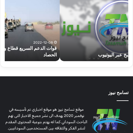
الدعم
الم
السريع
عبد
قطاع
الح
ولاية
يكت
شرق
مشا
دارفور
الكه
تؤمن
(تح
2022-12-08
قوات الدعم السريع قطاع ولاية شرق دارفور تؤمن موسم
ع
موسم
وتغ
الحصاد
و
الحصاد
مرتق
تسامح نيوز
موقع تسامح نيوز هو موقع اخباري تم تأسيسه في
نوفمبر 2020 يهدف الى نشر جميع الاخبار التى تهم
الباحث السوداني كما انه يهتم بنوعية المحتوى المقدم
لنشر الفكر والثقافه بين المستخدمين السودانيين.