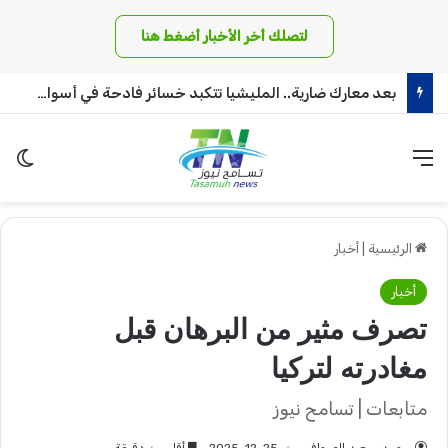
لتصلك أخر الأخبار أضغط هنا
بعد معارك ضارية.. المليشيا تتكبد خسائر فادحة في أسوار بئر سليبة بغرب دافور
القائمة
الو
الرئيسية
|
أخبار
أخبار
تصرف مثير من البرهان قبل
مغادرته لتركيا
متابعات | تسامح نيوز